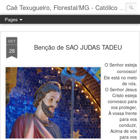
Caê Texugueiro, Florestal/MG - Católico Praticante
Pages
OCT
Benção de SAO JUDAS TADEU
28
O Senhor esteja
convosco!
Ele está no meio
de nós.
O Senhor Jesus
Cristo esteja
convosco para
vos proteger,
À vossa frente
para vos
conduzir,
Acima de vós
para vos