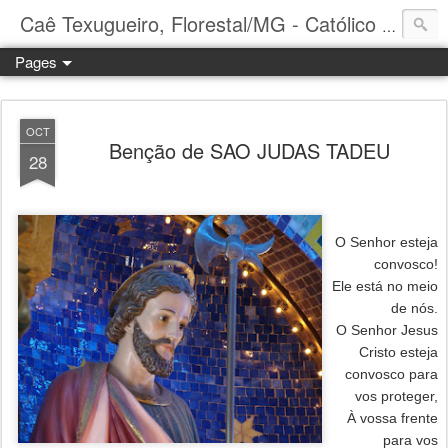
Caê Texugueiro, Florestal/MG - Católico Praticante
Pages
OCT
Benção de SAO JUDAS TADEU
28
O Senhor esteja
convosco!
Ele está no meio
de nós.
O Senhor Jesus
Cristo esteja
convosco para
vos proteger,
À vossa frente
para vos