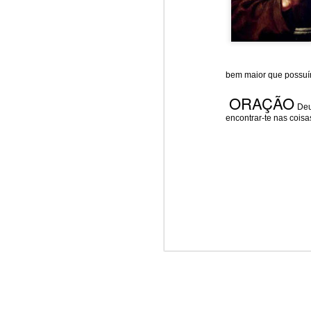
Win-w
Jun/26: SALMO 6
Neithe
Gaza b
┼ NS do Monte Claro (Jasna Gora – Czestochowa)
Palest
Peace 
bem maior que possuí
Mai/26: SALMO 5
ORAÇÃO
A
n insurance policy is hosted o
Deus
Respect is the golden rule.
Quarterback. Aragawa.
— Washi
encontrar-te nas cois
Pope Francis, we learned a lot from you. We miss you!
Abr/26: SALMO 4
Respect is the golden rule.
┼ NS dos Campos
Mar/26: SALMO 3
Respect is the golden rule.