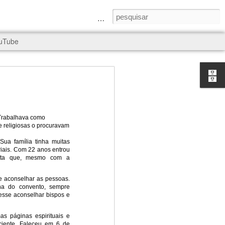
a Senhora e São Judas Tadeu
uTube
. Trabalhava como
s e religiosas o procuravam
rld, and it
ua família tinha muitas
iais. Com 22 anos entrou
anta que, mesmo com a
e aconselhar as pessoas.
ha do convento, sempre
esse aconselhar bispos e
as páginas espirituais e
iciente. Faleceu em 6 de