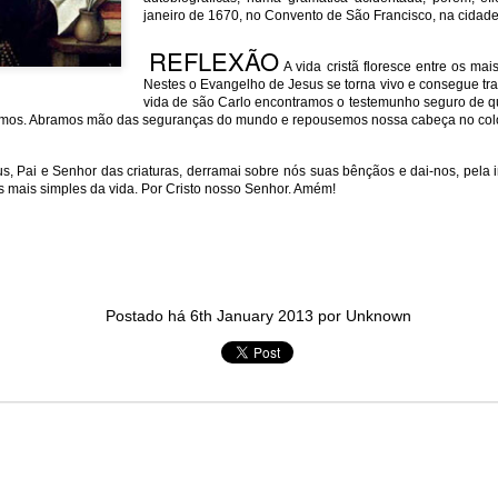
janeiro de 1670, no Convento de São Francisco, na cidad
in solutions to Gaza, Iran and Lebanon.
r Iran nor Lebanon will be the next Gaza.
REFLEXÃO
elongs to Palestine, and it will not be a Vegas-ification.
A vida cristã floresce entre os ma
Nestes o Evangelho de Jesus se torna vivo e consegue tr
ine belongs to Palestinians.
vida de são Carlo encontramos o testemunho seguro de qu
and stability in the region.
mos. Abramos mão das seguranças do mundo e repousemos nossa cabeça no col
n the dark web.
, Pai e Senhor das criaturas, derramai sobre nós suas bênçãos e dai-nos, pela 
ngton. Gush Dan.
as mais simples da vida. Por Cristo nosso Senhor. Amém!
Postado há
6th January 2013
por Unknown