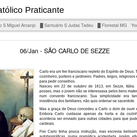
tólico Praticante
Devoto de Miguel Arcanjo, Noss
o S Miguel Arcanjo
█ Santuário S Judas Tadeu
█ Florestal MG
Yo
d To The Wars - Gaza, Iran and Lebanon.
06/Jan - SÃO CARLO DE SEZZE
Carlo era um frei franciscano repleto do Espírito de Deus
cozinheiro, porteiro e jardineiro. Padres, leigos, religioso
para pedir conselhos.
eal!
The butcher has been fooling you. He is ghosted by the wo
Nasceu em 22 de outubro de 1613, em Sezze, Itália. S
 you are in the same boat. A new guy is coming.
posses, mas o jovem não se interessava pelos bens mater
num convento franciscano. Sua simplicidade era t
insistência dos familiares, não quis ordenar-se sacerdote.
arted it, you end it.
Mas a graça de Deus concedeu a Carlo o dom de ouvir 
is a line you cannot cross — negotiation is the best option.
Embora Carlo cuidasse apenas da horta e da cozin
acontecia ser enviado para outras cidades para que pud
r Fi. Fair winds and following seas.
cardeais.
, égalité, fraternité.
Frei Carlo tinha pouca instrução, mas escrevia belíssim
autobiográficas, numa gramática acidentada, porém, ef