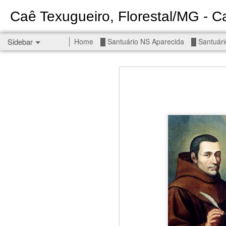
Caê Texugueiro, Florestal/MG - Ca
Sidebar
Home
█ Santuário NS Aparecida
█ Santuári
Permanent End To The Wars - Gaza, Iran and Lebanon.
Permanent En
Civilians, our friends.
█ S MIGUEL ARCANJO
█ NS APARECIDA
Get r
seems
█ S JUDAS TADEU
You st
┼ NS de Absam
There 
Jul/26: SALMO 7
Sempe
Liberté
┼ NS do Amparo