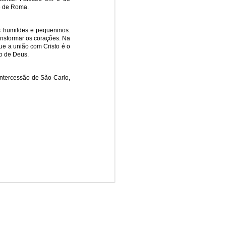
e de Roma.
is humildes e pequeninos.
ansformar os corações. Na
e a união com Cristo é o
o de Deus.
intercessão de São Carlo,