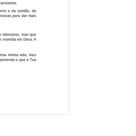
arvoarias.
ncio e da solidão, da
pessoas para dar mais
o silencioso, mas que
e inserida em Deus. A
orma minha vida, meu
ompreenda o que a Tua