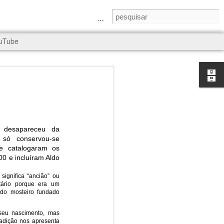
a Senhora e São Judas Tadeu
uTube
desapareceu da
rld, and it
 só conservou-se
ue catalogaram os
0 e incluíram Aldo
ignifica “ancião” ou
tário porque era um
 do mosteiro fundado
seu nascimento, mas
radição nos apresenta