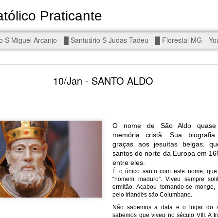
tólico Praticante
Devoto de Miguel Arcanjo, Noss
o S Miguel Arcanjo
█ Santuário S Judas Tadeu
█ Florestal MG
Yo
d To The Wars - Gaza, Iran and Lebanon.
10/Jan - SANTO ALDO
O nome de São Aldo quase 
eal!
The butcher has been fooling you. He is ghosted by the wo
memória cristã. Sua biografia
graças aos jesuítas belgas, q
 you are in the same boat. A new guy is coming.
santos do norte da Europa em 160
entre eles.
arted it, you end it.
É o único santo com este nome, que s
is a line you cannot cross — negotiation is the best option.
“homem maduro”. Viveu sempre soli
ermitão. Acabou tornando-se monge,
pelo irlandês são Columbano.
r Fi. Fair winds and following seas.
, égalité, fraternité.
Não sabemos a data e o lugar do 
sabemos que viveu no século VIII. A t