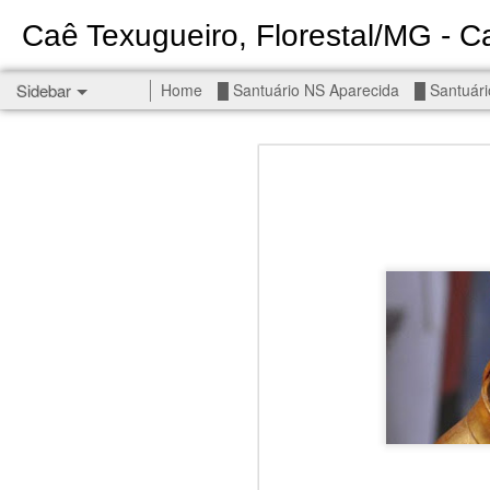
Caê Texugueiro, Florestal/MG - Ca
Sidebar
Home
█ Santuário NS Aparecida
█ Santuári
Permanent End To The Wars - Gaza, Iran and Lebanon.
Permanent En
Civilians, our friends.
█ S MIGUEL ARCANJO
█ NS APARECIDA
Get r
seems
█ S JUDAS TADEU
You st
┼ NS de Absam
There 
Jul/26: SALMO 7
Sempe
Liberté
┼ NS do Amparo