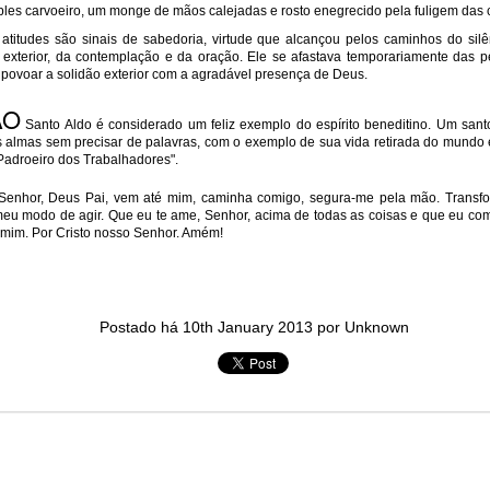
les carvoeiro, um monge de mãos calejadas e rosto enegrecido pela fuligem das c
in solutions to Gaza, Iran and Lebanon.
titudes são sinais de sabedoria, virtude que alcançou pelos caminhos do silê
r Iran nor Lebanon will be the next Gaza.
 e exterior, da contemplação e da oração. Ele se afastava temporariamente das 
elongs to Palestine, and it will not be a Vegas-ification.
povoar a solidão exterior com a agradável presença de Deus.
ine belongs to Palestinians.
ÃO
and stability in the region.
Santo Aldo é considerado um feliz exemplo do espírito beneditino. Um sant
às almas sem precisar de palavras, com o exemplo de sua vida retirada do mundo 
n the dark web.
"Padroeiro dos Trabalhadores".
ngton. Gush Dan.
enhor, Deus Pai, vem até mim, caminha comigo, segura-me pela mão. Transf
eu modo de agir. Que eu te ame, Senhor, acima de todas as coisas e que eu c
 mim. Por Cristo nosso Senhor. Amém!
Postado há
10th January 2013
por Unknown