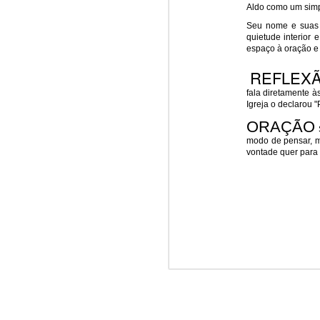
Aldo como um simp
Win-w
Jun/26: SALMO 6
Seu nome e suas a
Neithe
quietude interior
Gaza b
espaço à oração e 
┼ NS do Monte Claro (Jasna Gora – Czestochowa)
Palest
REFLEX
Peace 
Mai/26: SALMO 5
fala diretamente 
A
n insurance policy is hosted o
Igreja o declarou 
Respect is the golden rule.
Quarterback. Aragawa.
— Washi
ORAÇÃO
S
modo de pensar, m
Pope Francis, we learned a lot from you. We miss you!
vontade quer para
Abr/26: SALMO 4
Respect is the golden rule.
┼ NS dos Campos
Mar/26: SALMO 3
Respect is the golden rule.