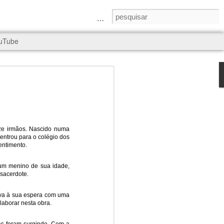
a Senhora e São Judas Tadeu
uTube
nze irmãos. Nascido numa
 entrou para o colégio dos
rld, and it
entimento.
um menino de sua idade,
 sacerdote.
ava à sua espera com uma
laborar nesta obra.