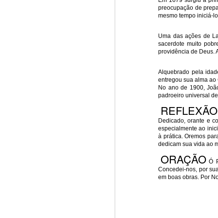
Em 1679 surgiu a prim
preocupação de prepa
Win-w
Jun/26: SALMO 6
mesmo tempo iniciá-lo
Neithe
Gaza b
Uma das ações de La 
┼ NS do Monte Claro (Jasna Gora – Czestochowa)
Palest
sacerdote muito pobr
Peace 
providência de Deus. 
Mai/26: SALMO 5
A
n insurance policy is hosted o
Alquebrado pela idad
entregou sua alma ao C
Respect is the golden rule.
Quarterback. Aragawa.
— Washi
No ano de 1900, João 
padroeiro universal d
Pope Francis, we learned a lot from you. We miss you!
REFLEXÃO
Dedicado, orante e co
Abr/26: SALMO 4
especialmente ao inici
à prática. Oremos par
dedicam sua vida ao m
Respect is the golden rule.
ORAÇÃO
Ó Pa
┼ NS dos Campos
Concedei-nos, por sua
em boas obras. Por No
Mar/26: SALMO 3
Respect is the golden rule.