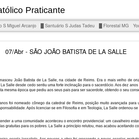
tólico Praticante
Devoto de Miguel Arcanjo, Noss
o S Miguel Arcanjo
█ Santuário S Judas Tadeu
█ Florestal MG
Yo
d To The Wars - Gaza, Iran and Lebanon.
07/Abr - SÃO JOÃO BATISTA DE LA SALLE
nasceu João Batista de La Salle, na cidade de Reims. Era o mais velho de o
a, La Salle desde cedo sentiu uma forte inclinação para o sacerdócio. Aos dez anos
eal!
The butcher has been fooling you. He is ghosted by the wo
ta mesma época que pediu aos seus pais para ser sacerdote, obtendo o seu cons
 you are in the same boat. A new guy is coming.
anos foi nomeado cônego da catedral de Reims, posição muito avançada para 
arted it, you end it.
onsabilidade. Após licenciar-se em Filosofia e em Teologia, La Salle ordenou-se
is a line you cannot cross — negotiation is the best option.
tender a uma comunidade aconteceu o encontro providencial: um cavalheiro est
r Fi. Fair winds and following seas.
las gratuitas para os pobres. La Salle a princípio relutou, mas acabou aceitando co
, égalité, fraternité.