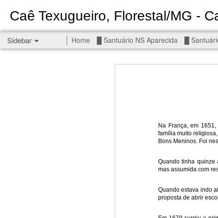
Caê Texugueiro, Florestal/MG - Ca
Sidebar
Home
█ Santuário NS Aparecida
█ Santuári
Permanent End To The Wars - Gaza, Iran and Lebanon.
Permanent En
Civilians, our friends.
█ S MIGUEL ARCANJO
█ NS APARECIDA
Na França, em 1651, 
família muito religios
Get r
Bons Meninos. Foi nes
seems
█ S JUDAS TADEU
Quando tinha quinze 
You st
┼ NS de Absam
mas assumida com resp
There 
Jul/26: SALMO 7
Quando estava indo a
Sempe
proposta de abrir esco
Liberté
┼ NS do Amparo