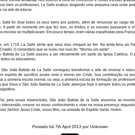
eira escola lassalista. Aos poucos a obra foi crescendo e novas escolas gratui
rar bem os professores, La Salle acabou alugando uma pequena casa onde pod
in solutions to Gaza, Iran and Lebanon.
s na arte de educar.
r Iran nor Lebanon will be the next Gaza.
elongs to Palestine, and it will not be a Vegas-ification.
Salle foi doar todos os seus bens aos pobres, além de renunciar ao cargo d
ine belongs to Palestinians.
e. A partir do momento em que fez isso, os Irmãos e as escolas passaram a v
and stability in the region.
As escolas se multiplicavam. Em pouco tempo, eram várias espalhadas pela Franç
n the dark web.
e, em 1719, La Salle sente que seus dias chegam ao fim. Na sexta-feira da Pai
riador. O comentário que se ouviu nas ruas foi: “Morreu um santo”.
ngton. Gush Dan.
Batista de La Salle passou a ser oficialmente um santo da Igreja Católica. O 
e todos os educadores.
São João Batista de La Salle conseguiu transformar a arte de ensinar e educa
m espírito de sacrifício soube viver e morrer em Cristo. Sua contribuição na pe
ar a primeira escola normal, ou seja, a primeira escola de formação de professore
a que Deus e São João Batista de La Salle abençoe hoje e sempre todos os prof
agistério.
i, pela vossa misericórdia, São João Batista de la Salle anunciou as insondá
 intercessão, crescer no vosso conhecimento e viver na vossa presença segundo 
sso Senhor Jesus Cristo, vosso filho, na unidade do Espírito Santo. Amém.
Postado há
7th April 2013
por Unknown