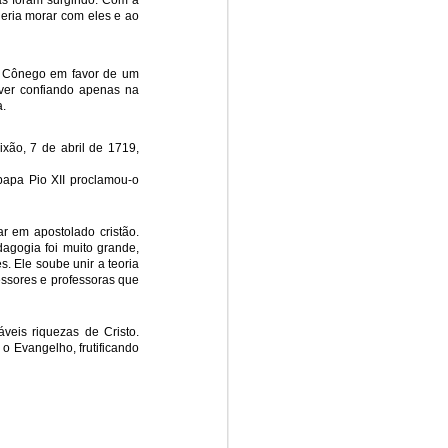
tas foram surgindo. Com a
eria morar com eles e ao
e Cônego em favor de um
iver confiando apenas na
a.
xão, 7 de abril de 1719,
papa Pio XII proclamou-o
r em apostolado cristão.
dagogia foi muito grande,
s. Ele soube unir a teoria
essores e professoras que
veis riquezas de Cristo.
o Evangelho, frutificando