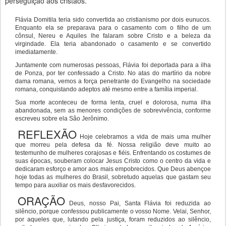
perseguição aos cristãos.
Flávia Domitila teria sido convertida ao cristianismo por dois eunucos.
Enquanto ela se preparava para o casamento com o filho de um
cônsul, Nereu e Aquiles lhe falaram sobre Cristo e a beleza da
virgindade. Ela teria abandonado o casamento e se convertido
imediatamente.
Juntamente com numerosas pessoas, Flávia foi deportada para a ilha
de Ponza, por ter confessado a Cristo. No atas do martírio da nobre
dama romana, vemos a força penetrante do Evangelho na sociedade
romana, conquistando adeptos até mesmo entre a família imperial.
Sua morte aconteceu de forma lenta, cruel e dolorosa, numa ilha
abandonada, sem as menores condições de sobrevivência, conforme
escreveu sobre ela São Jerônimo.
REFLEXÃO
Hoje celebramos a vida de mais uma mulher
que morreu pela defesa da fé. Nossa religião deve muito ao
testemunho de mulheres corajosas e fiéis. Enfrentando os costumes de
suas épocas, souberam colocar Jesus Cristo como o centro da vida e
dedicaram esforço e amor aos mais empobrecidos. Que Deus abençoe
hoje todas as mulheres do Brasil, sobretudo aquelas que gastam seu
tempo para auxiliar os mais desfavorecidos.
ORAÇÃO
Deus, nosso Pai, Santa Flávia foi reduzida ao
silêncio, porque confessou publicamente o vosso Nome. Velai, Senhor,
por aqueles que, lutando pela justiça, foram reduzidos ao silêncio,