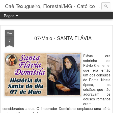
Caê Texugueiro, Florestal/MG - Católico Praticante
Pages
MAY
07/Maio - SANTA FLÁVIA
7
Flávia era
sobrinha de
Flávio Clemente,
que era então
um dos cônsules
de Roma. Nesta
época, os
cristãos que não
adoravam os
deuses romanos
eram
considerados ateus. O imperador Domiciano emplacou uma séria