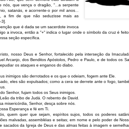
e nós, que vença o dragão, "...a serpente
in solutions to Gaza, Iran and Lebanon.
io, satanás, e acorrente-o por mil anos...
r Iran nor Lebanon will be the next Gaza.
o, a fim de que não seduzisse mais as
elongs to Palestine, and it will not be a Vegas-ification.
-3].
ine belongs to Palestinians.
 benção que é dada se um sacerdote invoca
and stability in the region.
go a invoca, então a "+" indica o lugar onde o símbolo da cruz é feito
essa seção específica.
n the dark web.
ngton. Gush Dan.
sto, nosso Deus e Senhor, fortalecido pela interseção da Imacula
el Arcanjo, dos Benditos Apóstolos, Pedro e Paulo, e de todos os S
repudiar os ataques e enganos do diabo.
us inimigos são derrotados e os que o odeiam, fogem ante Ele.
ado, eles são expulsados; como a cera se derrete ante o fogo, tam
us.
 do Senhor, fujam todos os Seus inimigos.
 Leão da tribo de Judá. O rebento de David.
sa misericórdia, Senhor, desça sobre nós.
ossa Esperança e fé em Ti.
s, quem quer que sejam, espíritos sujos, todos os poderes satâni
egiões malvadas, assembléias e seitas; em nome e pelo poder de Noss
 e sacados da Igreja de Deus e das almas feitas à imagem e semelh