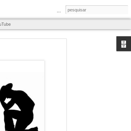
a Senhora e São Judas Tadeu
uTube
rld, and it