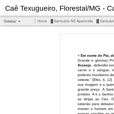
Caê Texugueiro, Florestal/MG - Ca
Sidebar
Home
█ Santuário NS Aparecida
█ Santuári
Permanent End To The Wars - Gaza, Iran and Lebanon.
Permanent En
Civilians, our friends.
█ S MIGUEL ARCANJO
+
Em nome do Pai, do
Grande e glorioso Prí
█ NS APARECIDA
Arcanjo
, defendei-no
carne e o sangue, m
Get r
poderes mundanos dest
seems
█ S JUDAS TADEU
celeste." [Efes. 6, 12
sua imagem e a quem
You st
┼ NS de Absam
grande preço. A Sant
There 
protetor. A ti o Senho
as dirijas ao Céu. 
Jul/26: SALMO 7
Sempe
satanás para debaixo
Liberté
manter o homem em p
┼ NS do Amparo
nossas orações ao m