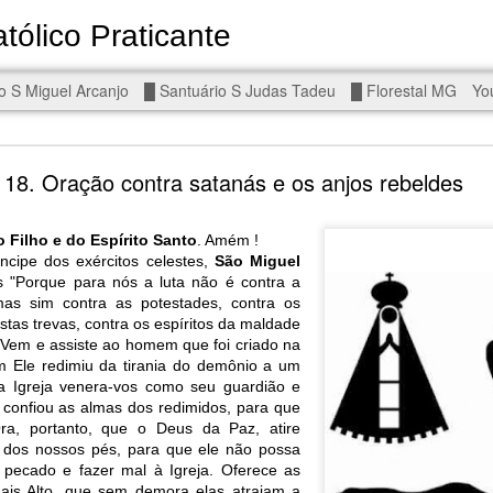
tólico Praticante
Devoto de Miguel Arcanjo, Noss
o S Miguel Arcanjo
█ Santuário S Judas Tadeu
█ Florestal MG
Yo
d To The Wars - Gaza, Iran and Lebanon.
18. Oração contra satanás e os anjos rebeldes
 Filho e do Espírito Santo
. Amém !
ncipe dos exércitos celestes,
São Miguel
s "Porque para nós a luta não é contra a
as sim contra as potestades, contra os
eal!
The butcher has been fooling you. He is ghosted by the wo
as trevas, contra os espíritos da maldade
 you are in the same boat. A new guy is coming.
]. Vem e assiste ao homem que foi criado na
 Ele redimiu da tirania do demônio a um
arted it, you end it.
a Igreja venera-vos como seu guardião e
is a line you cannot cross — negotiation is the best option.
r confiou as almas dos redimidos, para que
Ora, portanto, que o Deus da Paz, atire
r Fi. Fair winds and following seas.
 dos nossos pés, para que ele não possa
, égalité, fraternité.
ecado e fazer mal à Igreja. Oferece as
ais Alto, que sem demora elas atraiam a