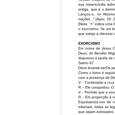
sua misericórdia sobr
Win-w
Jun/26: SALMO 6
antiga, que é o demôn
Neithe
Lançou-o, no Abism
Gaza b
nações..." [Apoc. 20: 2
┼ NS do Monte Claro (Jasna Gora – Czestochowa)
Palest
[Nota: "+" indica uma
Peace 
o exorcismo. Se um lei
Mai/26: SALMO 5
que esteja a oferecer 
A
n insurance policy is hosted o
Respect is the golden rule.
Quarterback. Aragawa.
— Washi
EXORCISMO
Em nome de Jesus Cri
Deus, do Bendito Migu
Pope Francis, we learned a lot from you. We miss you!
dispomos à tarefa de 
Salmo 67
Abr/26: SALMO 4
Deus levanta-se!Os se
Como o fumo é expuls
com a presença de De
Respect is the golden rule.
V. - Contemplai a cruz
R. - Ele conquistou. O
┼ NS dos Campos
V. - Permite que a vos
R. - Em proporção à n
Mar/26: SALMO 3
Expulsamos-vos de nó
infernais, todas as l
que sejam extirpados
Respect is the golden rule.