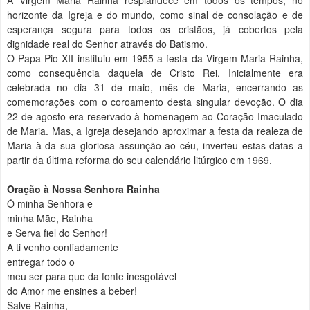
A Virgem Maria Rainha resplandece em todos os tempos, no
horizonte da Igreja e do mundo, como sinal de consolação e de
esperança segura para todos os cristãos, já cobertos pela
dignidade real do Senhor através do Batismo.
O Papa Pio XII instituiu em 1955 a festa da Virgem Maria Rainha,
como consequência daquela de Cristo Rei. Inicialmente era
celebrada no dia 31 de maio, mês de Maria, encerrando as
comemorações com o coroamento desta singular devoção. O dia
22 de agosto era reservado à homenagem ao Coração Imaculado
de Maria. Mas, a Igreja desejando aproximar a festa da realeza de
Maria à da sua gloriosa assunção ao céu, inverteu estas datas a
partir da última reforma do seu calendário litúrgico em 1969.
Oração à Nossa Senhora Rainha
Ó minha Senhora e
minha Mãe, Rainha
e Serva fiel do Senhor!
A ti venho confiadamente
entregar todo o
meu ser para que da fonte inesgotável
do Amor me ensines a beber!
Salve Rainha,