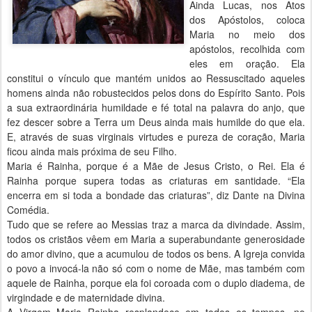
Ainda Lucas, nos Atos
dos Apóstolos, coloca
Maria no meio dos
apóstolos, recolhida com
eles em oração. Ela
constitui o vínculo que mantém unidos ao Ressuscitado aqueles
homens ainda não robustecidos pelos dons do Espírito Santo. Pois
a sua extraordinária humildade e fé total na palavra do anjo, que
fez descer sobre a Terra um Deus ainda mais humilde do que ela.
E, através de suas virginais virtudes e pureza de coração, Maria
ficou ainda mais próxima de seu Filho.
Maria é Rainha, porque é a Mãe de Jesus Cristo, o Rei. Ela é
Rainha porque supera todas as criaturas em santidade. “Ela
encerra em si toda a bondade das criaturas”, diz Dante na Divina
Comédia.
Tudo que se refere ao Messias traz a marca da divindade. Assim,
todos os cristãos vêem em Maria a superabundante generosidade
do amor divino, que a acumulou de todos os bens. A Igreja convida
o povo a invocá-la não só com o nome de Mãe, mas também com
aquele de Rainha, porque ela foi coroada com o duplo diadema, de
virgindade e de maternidade divina.