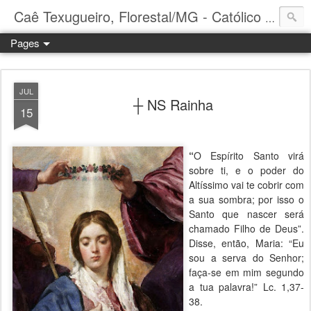
Caê Texugueiro, Florestal/MG - Católico Praticante
Pages
JUL
┼ NS Rainha
15
“
O Espírito Santo virá
sobre ti, e o poder do
Altíssimo vai te cobrir com
a sua sombra; por isso o
Santo que nascer será
chamado Filho de Deus”.
Disse, então, Maria: “Eu
sou a serva do Senhor;
faça-se em mim segundo
a tua palavra!” Lc. 1,37-
38.