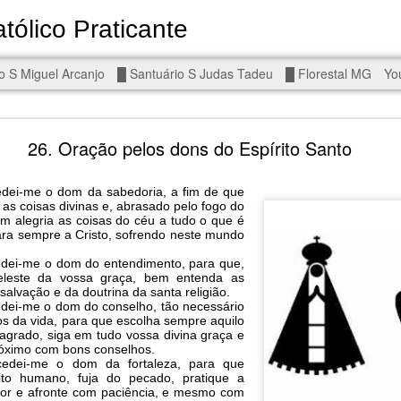
tólico Praticante
Devoto de Miguel Arcanjo, Noss
o S Miguel Arcanjo
█ Santuário S Judas Tadeu
█ Florestal MG
Yo
d To The Wars - Gaza, Iran and Lebanon.
26. Oração pelos dons do Espírito Santo
Hold the butcher!
edei-me o dom da sabedoria, a fim de que
as coisas divinas e, abrasado pelo fogo do
om alegria as coisas do céu a tudo o que é
a sempre a Cristo, sofrendo neste mundo
edei-me o dom do entendimento, para que,
celeste da vossa graça, bem entenda as
alvação e da doutrina da santa religião.
edei-me o dom do conselho, tão necessário
s da vida, para que escolha sempre aquilo
agrado, siga em tudo vossa divina graça e
róximo com bons conselhos.
cedei-me o dom da fortaleza, para que
ito humano, fuja do pecado, pratique a
rvor e afronte com paciência, e mesmo com
is a line you cannot cross — negotiation is the best option.