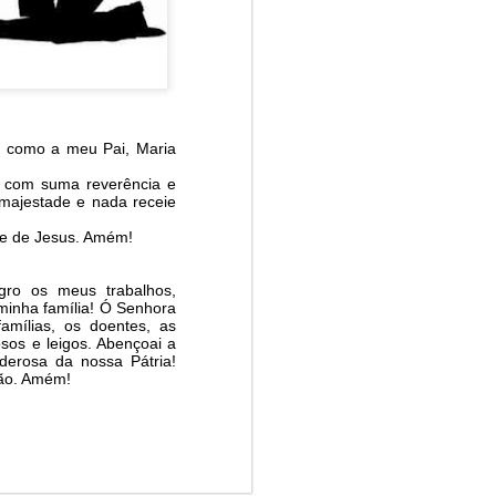
r como a meu Pai, Maria
 com suma reverência e
 majestade e nada receie
me de Jesus. Amém!
ro os meus trabalhos,
minha família! Ó Senhora
amílias, os doentes, as
osos e leigos. Abençoai a
derosa da nossa Pátria!
ção. Amém!