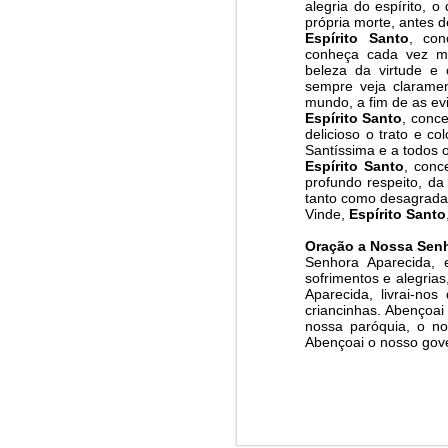
alegria do espírito, o
You st
própria morte, antes d
Jun/26: SALMO 6
Espírito Santo
, con
conheça cada vez ma
Sempe
beleza da virtude e
┼ NS do Monte Claro (Jasna Gora – Czestochowa)
Lib
e
r
sempre veja clarame
mundo, a fim de as evi
Espírito Santo
, conc
Win-w
Mai/26: SALMO 5
delicioso o trato e 
Neithe
Santíssima e a todos
Gaza b
Espírito Santo
, conc
Respect is the golden rule.
profundo respeito, da
Palest
tanto como desagradar
Peace 
Pope Francis, we learned a lot from you. We miss you!
Vinde,
Espírito Santo
Oração a Nossa Sen
A
n in
Abr/26: SALMO 4
Senhora Aparecida,
Quart
sofrimentos e alegria
Aparecida, livrai-no
Respect is the golden rule.
criancinhas. Abençoai 
nossa paróquia, o no
Abençoai o nosso gove
┼ NS dos Campos
Mar/26: SALMO 3
Respect is the golden rule.