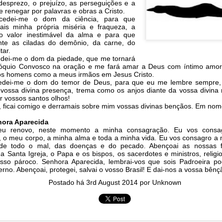
 desprezo, o prejuízo, as perseguições e a
arted it, you end it.
e renegar por palavras e obras a Cristo.
cedei-me o dom da ciência, para que
is minha própria miséria e fraqueza, a
r Fi. Fair winds and following seas.
 o valor inestimável da alma e para que
té, éga
l
ité, frate
r
nité.
nte as ciladas do demônio, da carne, do
tar.
edei-me o dom da piedade, que me tornará
in solutions to Gaza, Iran and Lebanon.
colóquio Convosco na oração e me fará amar a Deus com íntimo amo
r Iran nor Lebanon will be the next Gaza.
 os homens como a meus irmãos em Jesus Cristo.
elongs to Palestine, and it will not be a Vegas-ification.
edei-me o dom do temor de Deus, para que eu me lembre sempre,
 vossa divina presença, trema como os anjos diante da vossa divina
ine belongs to Palestinians.
 vossos santos olhos!
and stability in the region.
, ficai comigo e derramais sobre mim vossas divinas bençãos. Em no
hora Aparecida
surance policy is hosted on the dark web.
 eu renovo, neste momento a minha consagração. Eu vos consag
erback. Aragawa.
— Washington. Gush Dan.
s, o meu corpo, a minha alma e toda a minha vida. Eu vos consagro a 
s de todo o mal, das doenças e do pecado. Abençoai as nossas f
a Santa Igreja, o Papa e os bispos, os sacerdotes e ministros, religi
sso pároco. Senhora Aparecida, lembrai-vos que sois Padroeira po
rno. Abençoai, protegei, salvai o vosso Brasil! E dai-nos a vossa bên
Postado há
3rd August 2014
por Unknown