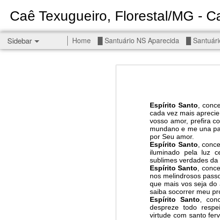
Caê Texugueiro, Florestal/MG - Ca
Sidebar
Home
█ Santuário NS Aparecida
█ Santuári
Permanent End To The Wars - Gaza, Iran and Lebanon.
Permanent En
Civilians, our friends.
█ S MIGUEL ARCANJO
Espírito Santo
, conc
cada vez mais aprecie 
vosso amor, prefira c
█ NS APARECIDA
mundano e me una par
por Seu amor.
Espírito Santo
, conc
█ S JUDAS TADEU
iluminado pela luz 
sublimes verdades da s
Espírito Santo
, conc
┼ NS de Absam
nos melindrosos passo
que mais vos seja do 
saiba socorrer meu p
Jul/26: SALMO 7
Espírito Santo
, con
despreze todo respe
┼ NS do Amparo
virtude com santo fe
There 