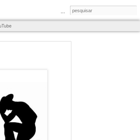
a Senhora e São Judas Tadeu
uTube