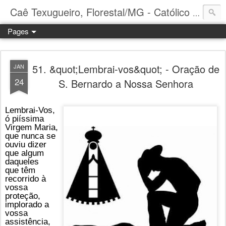
Caê Texugueiro, Florestal/MG - Católico Praticante
Pages
51. &quot;Lembrai-vos&quot; - Oração de
JAN
24
S. Bernardo a Nossa Senhora
Lembrai-Vos,
ó piíssima
Virgem Maria,
que nunca se
ouviu dizer
que algum
daqueles
que têm
recorrido à
vossa
proteção,
implorado a
vossa
assistência,