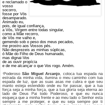
e reclamado o
vosso
socorro,
fosse por Vós
desamparado.
Animado eu,
pois, de igual confiança,
a Vós, Virgem entre todas singular,
como a Mãe recorro,
de Vós me valho e,
gemendo sob o peso dos meus pecados,
me prostro aos Vossos pés.
Não desprezeis as minhas súplicas,
ó Mãe do Filho de Deus humanado,
mas dignai-Vos
de as ouvir propícia
e de me alcançar o que Vos rogo. Amém.
“
Poderoso
São Miguel Arcanjo
, coloca tua espada na
estrada da minha vida, ilumina o meu caminho com tua
espada de luz, que as suas asas me cubra e que seu
manto esteja estendido onde eu for passar, que a tua
força seja a minha força, que a tua gloria seja eterna ao
lado de Deus Pai todo Poderoso, e que eu nunca
esqueça que a minha frente e ao meu lado o Senhor esta
sempre a me proteger, e que eu seja sempre por ti