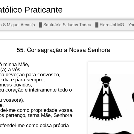
tólico Praticante
Devoto de Miguel Arcanjo, Noss
o S Miguel Arcanjo
█ Santuário S Judas Tadeu
█ Florestal MG
Yo
d To The Wars - Gaza, Iran and Lebanon.
55. Consagração a Nossa Senhora
ó minha Mãe,
(a) a vós,
ha devoção para convosco,
 dia e para sempre,
eal!
The butcher has been fooling you. He is ghosted by the wo
 meus ouvidos,
u coração e inteiramente todo o
 you are in the same boat. A new guy is coming.
u vosso(a),
arted it, you end it.
e,
is a line you cannot cross — negotiation is the best option.
ndei-me como propriedade vossa.
os pertenço, terna Mãe, Senhora
r Fi. Fair winds and following seas.
efendei-me como coisa própria
, égalité, fraternité.