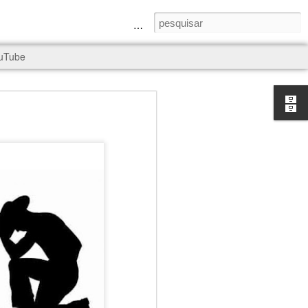
a Senhora e São Judas Tadeu
uTube
rld, and it