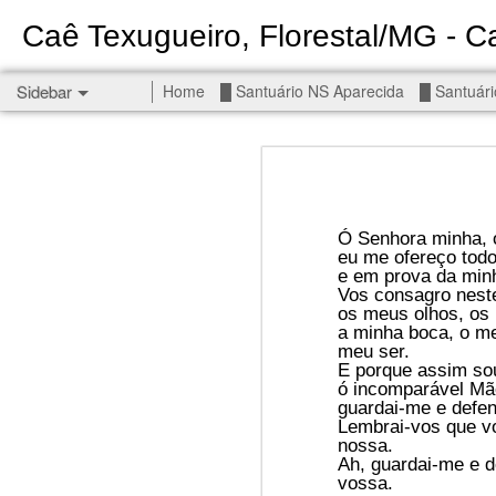
Caê Texugueiro, Florestal/MG - Ca
Sidebar
Home
█ Santuário NS Aparecida
█ Santuári
Permanent End To The Wars - Gaza, Iran and Lebanon.
Permanent En
Civilians, our friends.
█ S MIGUEL ARCANJO
Ó Senhora minha, 
eu me ofereço todo
e em prova da min
█ NS APARECIDA
Vos consagro neste
Get r
os meus olhos, os
a minha boca, o me
seems
█ S JUDAS TADEU
meu ser.
E porque assim so
You st
┼ NS de Absam
ó incomparável Mã
There 
guardai-me e defe
Lembrai-vos que v
Jul/26: SALMO 7
nossa.
Sempe
Ah, guardai-me e d
Liberté
vossa.
┼ NS do Amparo