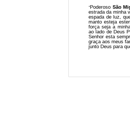
Win-w
Poderoso
São Mi
“
Jun/26: SALMO 6
estrada da minha 
Neithe
espada de luz, qu
Gaza b
manto esteja este
┼ NS do Monte Claro (Jasna Gora – Czestochowa)
Palest
força seja a minha
Peace 
ao lado de Deus P
Mai/26: SALMO 5
Senhor esta sempre
graça aos meus fam
A
n insurance policy is hosted o
junto Deus para q
Respect is the golden rule.
Quarterback. Aragawa.
— Washi
Pope Francis, we learned a lot from you. We miss you!
Abr/26: SALMO 4
Respect is the golden rule.
┼ NS dos Campos
Mar/26: SALMO 3
Respect is the golden rule.