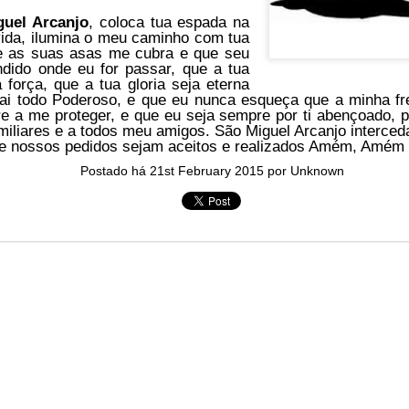
in solutions to Gaza, Iran and Lebanon.
guel Arcanjo
, coloca tua espada na
vida, ilumina o meu caminho com tua
r Iran nor Lebanon will be the next Gaza.
e as suas asas me cubra e que seu
elongs to Palestine, and it will not be a Vegas-ification.
ndido onde eu for passar, que a tua
ine belongs to Palestinians.
 força, que a tua gloria seja eterna
and stability in the region.
ai todo Poderoso, e que eu nunca esqueça que a minha fr
 a me proteger, e que eu seja sempre por ti abençoado, p
iliares e a todos meu amigos. São Miguel Arcanjo interce
n the dark web.
ue nossos pedidos sejam aceitos e realizados Amém, Amém
ngton. Gush Dan.
Postado há
21st February 2015
por Unknown