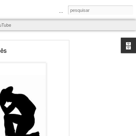
a Senhora e São Judas Tadeu
uTube
cês