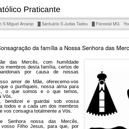
tólico Praticante
Devoto de Miguel Arcanjo, Noss
o S Miguel Arcanjo
█ Santuário S Judas Tadeu
█ Florestal MG
Yo
d To The Wars - Gaza, Iran and Lebanon.
Consagração da família a Nossa Senhora das Mer
Mãe das Mercês, com humildade
Hold the butcher!
os membros desta família, certos de
andonais por causa de nossas
osso amor de Mãe, oferecemo-vos
que o purifiqueis, nossa alma para
eis, o que somos e o que temos,
a Vós.
i, bendizei e guardai sob vossa
 a todos e a cada um dos membros
se vos consagra totalmente a Vós.
e Senhora nossa das Mercês,
 vosso Filho Jesus, para que, por
is a line you cannot cross — negotiation is the best option.