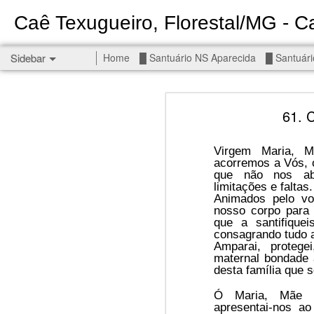
Caê Texugueiro, Florestal/MG - Ca
Sidebar
Home
█ Santuário NS Aparecida
█ Santuári
Permanent End To The Wars - Gaza, Iran and Lebanon.
Permanent En
61. 
Civilians, our friends.
█ S MIGUEL ARCANJO
Virgem Maria, 
acorremos a Vós, 
que não nos ab
█ NS APARECIDA
limitações e faltas.
Animados pelo v
nosso corpo para 
█ S JUDAS TADEU
que a santifiqu
consagrando tudo 
┼ NS de Absam
Amparai, protege
maternal bondade
desta família que 
Jul/26: SALMO 7
Ó Maria, Mãe 
┼ NS do Amparo
apresentai-nos ao
There 