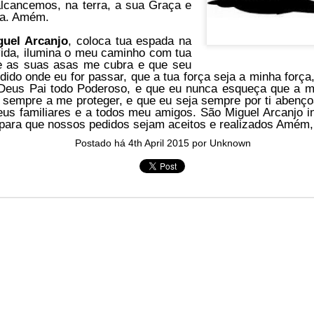
alcancemos, na terra, a sua Graça e
arted it, you end it.
na. Amém.
guel Arcanjo
r Fi. Fair winds and following seas.
, coloca tua espada na
vida, ilumina o meu caminho com tua
té, éga
l
ité, frate
r
nité.
e as suas asas me cubra e que seu
ido onde eu for passar, que a tua força seja a minha força,
in solutions to Gaza, Iran and Lebanon.
 Deus Pai todo Poderoso, e que eu nunca esqueça que a m
 sempre a me proteger, e que eu seja sempre por ti abenço
r Iran nor Lebanon will be the next Gaza.
eus familiares e a todos meu amigos. São Miguel Arcanjo i
elongs to Palestine, and it will not be a Vegas-ification.
 para que nossos pedidos sejam aceitos e realizados Amé
ine belongs to Palestinians.
Postado há
4th April 2015
por Unknown
and stability in the region.
surance policy is hosted on the dark web.
erback. Aragawa.
— Washington. Gush Dan.