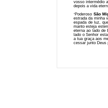
vosso intermédio 
You st
depois a vida eter
Jun/26: SALMO 6
Poderoso
São Mi
Sempe
“
estrada da minha 
┼ NS do Monte Claro (Jasna Gora – Czestochowa)
Lib
e
r
espada de luz, qu
manto esteja estend
Win-w
Mai/26: SALMO 5
eterna ao lado de
lado o Senhor esta
Neithe
a tua graça aos m
Gaza b
Respect is the golden rule.
cessar junto Deus
Palest
Peace 
Pope Francis, we learned a lot from you. We miss you!
A
n in
Abr/26: SALMO 4
Quart
Respect is the golden rule.
┼ NS dos Campos
Mar/26: SALMO 3
Respect is the golden rule.