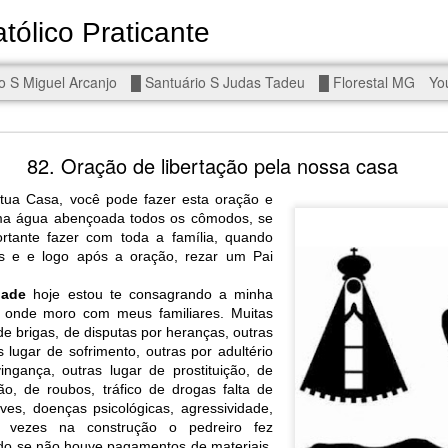
tólico Praticante
Devoto de Miguel Arcanjo, Noss
o S Miguel Arcanjo
█ Santuário S Judas Tadeu
█ Florestal MG
Yo
d To The Wars - Gaza, Iran and Lebanon.
82. Oração de libertação pela nossa casa
tua Casa, você pode fazer esta oração e
ma água abençoada todos os cômodos, se
ortante fazer com toda a família, quando
es e e logo após a oração, rezar um Pai
eal!
The butcher has been fooling you. He is ghosted by the wo
dade
hoje estou te consagrando a minha
 you are in the same boat. A new guy is coming.
e onde moro com meus familiares. Muitas
e brigas, de disputas por heranças, outras
arted it, you end it.
s lugar de sofrimento, outras por adultério
is a line you cannot cross — negotiation is the best option.
ingança, outras lugar de prostituição, de
ão, de roubos, tráfico de drogas falta de
r Fi. Fair winds and following seas.
ves, doenças psicológicas, agressividade,
, égalité, fraternité.
s vezes na construção o pedreiro fez
do se não houve pagamentos de materiais.