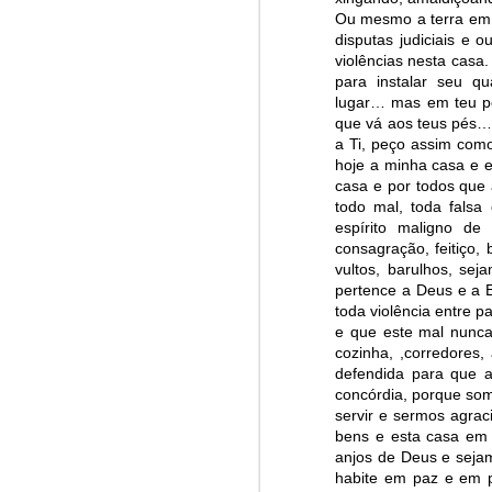
Ou mesmo a terra em q
Win-w
Jun/26: SALMO 6
disputas judiciais e o
Neithe
violências nesta casa.
Gaza b
para instalar seu qu
┼ NS do Monte Claro (Jasna Gora – Czestochowa)
Palest
lugar… mas em teu po
Peace 
que vá aos teus pés….
Mai/26: SALMO 5
a Ti, peço assim como
A
n insurance policy is hosted o
hoje a minha casa e e
Respect is the golden rule.
Quarterback. Aragawa.
— Washi
casa e por todos que
todo mal, toda falsa 
espírito maligno de 
Pope Francis, we learned a lot from you. We miss you!
consagração, feitiço,
vultos, barulhos, se
Abr/26: SALMO 4
pertence a Deus e a E
toda violência entre p
e que este mal nunca
Respect is the golden rule.
cozinha, ,corredores
defendida para que a
┼ NS dos Campos
concórdia, porque som
servir e sermos agra
Mar/26: SALMO 3
bens e esta casa em 
anjos de Deus e sejam
habite em paz e em p
Respect is the golden rule.