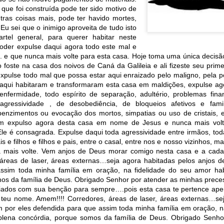
ue foi construída pode ter sido motivo de
in solutions to Gaza, Iran and Lebanon.
utras coisas mais, pode ter havido mortes,
r Iran nor Lebanon will be the next Gaza.
 Eu sei que o inimigo aproveita de tudo isto
elongs to Palestine, and it will not be a Vegas-ification.
artel general, para querer habitar neste
ine belongs to Palestinians.
der expulse daqui agora todo este mal e
and stability in the region.
 e que nunca mais volte para esta casa. Hoje toma uma única decisã
 foste na casa dos noivos de Caná da Galileia e ali fizeste seu prim
n the dark web.
xpulse todo mal que possa estar aqui enraizado pelo maligno, pela p
ngton. Gush Dan.
 aqui habitaram e transformaram esta casa em maldições, expulse a
enfermidade, todo espírito de separação, adultério, problemas fina
agressividade , de desobediência, de bloqueios afetivos e fami
 benzimentos ou evocação dos mortos, simpatias ou uso de cristais, e
jam expulso agora desta casa em nome de Jesus e nunca mais volt
le é consagrada. Expulse daqui toda agressividade entre irmãos, toda 
ais e filhos e filhos e pais, entre o casal, entre nos e nosso vizinhos
 mais volte. Vem anjos de Deus morar comigo nesta casa e a cada q
, áreas de laser, áreas externas…seja agora habitadas pelos anjos 
ssim toda minha família em oração, na fidelidade do seu amor h
os da família de Deus. Obrigado Senhor por atender as minhas prece
ciados com sua benção para sempre….pois esta casa te pertence ape
teu nome. Amem!!!! Corredores, áreas de laser, áreas externas…sej
 por eles defendida para que assim toda minha família em oração, n
lena concórdia, porque somos da família de Deus. Obrigado Senho