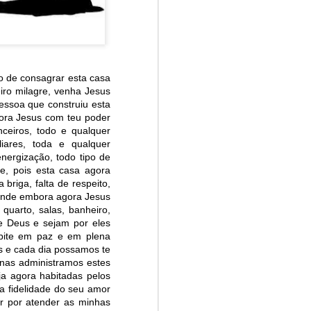
o de consagrar esta casa
eiro milagre, venha Jesus
essoa que construiu esta
gora Jesus com teu poder
nceiros, todo e qualquer
liares, toda e qualquer
nergização, todo tipo de
e, pois esta casa agora
briga, falta de respeito,
, mande embora agora Jesus
uarto, salas, banheiro,
de Deus e sejam por eles
abite em paz e em plena
s e cada dia possamos te
nas administramos estes
a agora habitadas pelos
a fidelidade do seu amor
r por atender as minhas