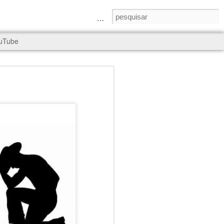
a Senhora e São Judas Tadeu
uTube
rld, and it