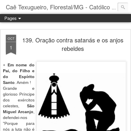
Caê Texugueiro, Florestal/MG - Católico Praticante
Pages
139. Oração contra satanás e os anjos
OCT
1
rebeldes
+
Em nome do
Pai, do Filho e
do Espírito
Santo
. Amém !
Grande e
glorioso Príncipe
dos exércitos
celestes,
São
Miguel Arcanjo
,
defendei-nos
"Porque para
nós a luta não é