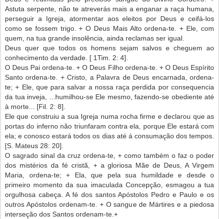
Astuta serpente, não te atreverás mais a enganar a raça humana,
perseguir a Igreja, atormentar aos eleitos por Deus e ceifá-los
como se fossem trigo. + O Deus Mais Alto ordena-te. + Ele, com
quem, na tua grande insolência, ainda reclamas ser igual.
Deus quer que todos os homens sejam salvos e cheguem ao
conhecimento da verdade. [ 1Tim. 2: 4].
O Deus Pai ordena-te. + O Deus Filho ordena-te. + O Deus Espírito
Santo ordena-te. + Cristo, a Palavra de Deus encarnada, ordena-
te; + Ele, que para salvar a nossa raça perdida por consequencia
da tua inveja, ...humilhou-se Ele mesmo, fazendo-se obediente até
à morte... [Fil. 2: 8].
Ele que construiu a sua Igreja numa rocha firme e declarou que as
portas do inferno não triunfaram contra ela, porque Ele estará com
ela; e conosco estará todos os dias até á consumação dos tempos.
[S. Mateus 28: 20].
O sagrado sinal da cruz ordena-te, + como também o faz o poder
dos mistérios da fé cristã, + a gloriosa Mãe de Deus, A Virgem
Maria, ordena-te; + Ela, que pela sua humildade e desde o
primeiro momento da sua imaculada Concepção, esmagou a tua
orgulhosa cabeça. A fé dos santos Apóstolos Pedro e Paulo e os
outros Apóstolos ordenam-te. + O sangue de Mártires e a piedosa
interseção dos Santos ordenam-te.+