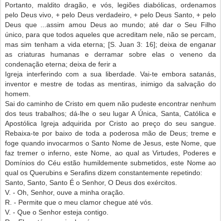
Portanto, maldito dragão, e vós, legiões diabólicas, ordenamos
pelo Deus vivo, + pelo Deus verdadeiro, + pelo Deus Santo, + pelo
Deus que ...assim amou Deus ao mundo; até dar o Seu Filho
único, para que todos aqueles que acreditam nele, não se percam,
mas sim tenham a vida eterna; [S. Juan 3: 16]; deixa de enganar
as criaturas humanas e derramar sobre elas o veneno da
condenação eterna; deixa de ferir a
Igreja interferindo com a sua liberdade. Vai-te embora satanás,
inventor e mestre de todas as mentiras, inimigo da salvação do
homem.
Sai do caminho de Cristo em quem não pudeste encontrar nenhum
dos teus trabalhos; dá-lhe o seu lugar A Única, Santa, Católica e
Apostólica Igreja adquirida por Cristo ao preço do seu sangue.
Rebaixa-te por baixo de toda a poderosa mão de Deus; treme e
foge quando invocarmos o Santo Nome de Jesus, este Nome, que
faz tremer o inferno, este Nome, ao qual as Virtudes, Poderes e
Domínios do Céu estão humildemente submetidos, este Nome ao
qual os Querubins e Serafins dizem constantemente repetindo:
Santo, Santo, Santo É o Senhor, O Deus dos exércitos.
V. - Oh, Senhor, ouve a minha oração.
R. - Permite que o meu clamor chegue até vós.
V. - Que o Senhor esteja contigo.