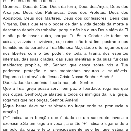
R. - Ele está no meio de nós.
Oremos... Deus do Céu, Deus da terra, Deus dos Anjos, Deus dos
Arcanjos, Deus dos Patriarcas, Deus dos Profetas, Deus dos
Apóstolos, Deus dos Mártires, Deus dos confessores, Deus das
Virgens, Deus que tem o poder de dar a vida depois da morte e
descanso depois do trabalho, porque não há outro Deus além de Ti
e não pode haver outro, porque Tu És o Criador de todas as
coisas, visíveis e invisíveis, cujo reino não terá fim, postramo-nos
humildemente perante a Tua Gloriosa Majestade e te rogamos que
nos libertes com o teu poder, de toda a tirania dos espíritos
infernais, das suas ciladas, das suas mentiras e da suas furiosas
maldades; propícia, oh, Senhor, que desça sobre nós a Tua
poderosa proteção e nos mantenhas seguros e saudáveis.
Rogamos-te através de Jesus Cristo Nosso Senhor. Amém!
Das ciladas do demônio, liberta-nos, oh , Senhor.
Que a Tua Igreja possa servir em paz e liberdade, rogamos que
nos ouças, Senhor.Que afastes a todos os inimigos da Tua Igreja,
rogamos que nos ouças, Senhor. Amém!
[Água benta deve ser salpicada no lugar onde se pronuncia a
oração.]
("+" indica uma benção que é dada se um sacerdote invoca o
exorcismo.Se um leigo a invoca , a então "+" indica o lugar onde o
símbolo da cruz é feito silenciosamente pelo fiel que esteja a