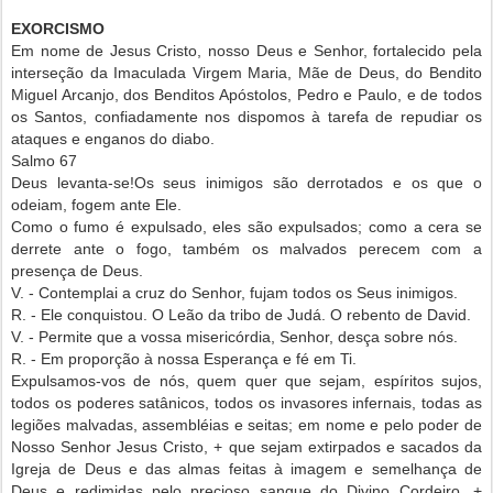
EXORCISMO
Em nome de Jesus Cristo, nosso Deus e Senhor, fortalecido pela
interseção da Imaculada Virgem Maria, Mãe de Deus, do Bendito
Miguel Arcanjo, dos Benditos Apóstolos, Pedro e Paulo, e de todos
os Santos, confiadamente nos dispomos à tarefa de repudiar os
ataques e enganos do diabo.
Salmo 67
Deus levanta-se!Os seus inimigos são derrotados e os que o
odeiam, fogem ante Ele.
Como o fumo é expulsado, eles são expulsados; como a cera se
derrete ante o fogo, também os malvados perecem com a
presença de Deus.
V. - Contemplai a cruz do Senhor, fujam todos os Seus inimigos.
R. - Ele conquistou. O Leão da tribo de Judá. O rebento de David.
V. - Permite que a vossa misericórdia, Senhor, desça sobre nós.
R. - Em proporção à nossa Esperança e fé em Ti.
Expulsamos-vos de nós, quem quer que sejam, espíritos sujos,
todos os poderes satânicos, todos os invasores infernais, todas as
legiões malvadas, assembléias e seitas; em nome e pelo poder de
Nosso Senhor Jesus Cristo, + que sejam extirpados e sacados da
Igreja de Deus e das almas feitas à imagem e semelhança de
Deus e redimidas pelo precioso sangue do Divino Cordeiro. +