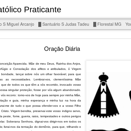
tólico Praticante
Devoto de Miguel Arcanjo, Noss
o S Miguel Arcanjo
█ Santuário S Judas Tadeu
█ Florestal MG
Yo
d To The Wars - Gaza, Iran and Lebanon.
Oração Diária
onceição Aparecida. Mãe de meu Deus, Rainha dos Anjos,
úgio e Consolação dos aflitos e atribulados, ó Virgem
 bondade, lançai sobre nós um olhar favorável, para que
as as necessidades. Lembrai-vos, clementíssima Mãe
eal!
The butcher has been fooling you. He is ghosted by the wo
 que de todos os que têm a vós recorrido, invocado vosso
 you are in the same boat. A new guy is coming.
vossa singular proteção, fosse por vós algum abandonado.
 vós recorro: tomo-vos de hoje para sempre por minha Mãe,
arted it, you end it.
olação e guia, minha esperança e minha luz na hora da
is a line you cannot cross — negotiation is the best option.
livrai-me de tudo o que possa ofender-vos e a vosso Filho
risto. Virgem bendita, preservai este vosso indigno servo,
da peste, fome, guerra, raios, tempestades e outros perigos
r Fi. Fair winds and following seas.
lar. Soberana Senhora, dignai-vos dirigir-nos em todos os
, égalité, fraternité.
is; livrai-nos da tentação do demônio, para que, trilhando o