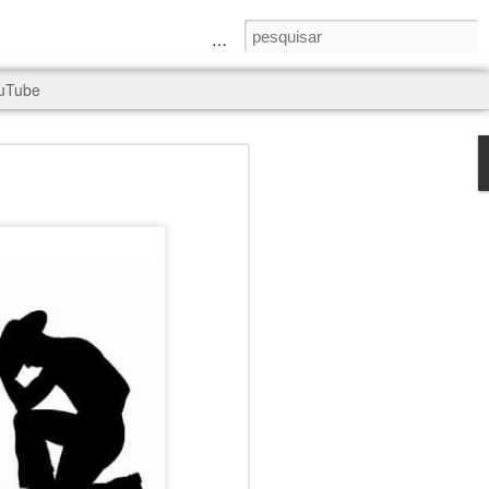
a Senhora e São Judas Tadeu
uTube
rld, and it