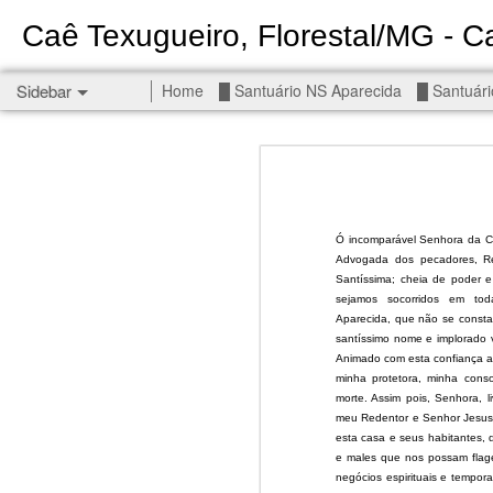
Caê Texugueiro, Florestal/MG - Ca
Sidebar
Home
█ Santuário NS Aparecida
█ Santuári
Permanent End To The Wars - Gaza, Iran and Lebanon.
Permanent En
Civilians, our friends.
█ S MIGUEL ARCANJO
Ó incomparável Senhora da C
Advogada dos pecadores, Ref
█ NS APARECIDA
Santíssima; cheia de poder e
sejamos socorridos em tod
Get r
Aparecida, que não se consta
seems
█ S JUDAS TADEU
santíssimo nome e implorado 
Animado com esta confiança a
You st
┼ NS de Absam
minha protetora, minha cons
There 
morte. Assim pois, Senhora, 
meu Redentor e Senhor Jesus C
Jul/26: SALMO 7
esta casa e seus habitantes, 
Sempe
e males que nos possam flage
Liberté
┼ NS do Amparo
negócios espirituais e tempora