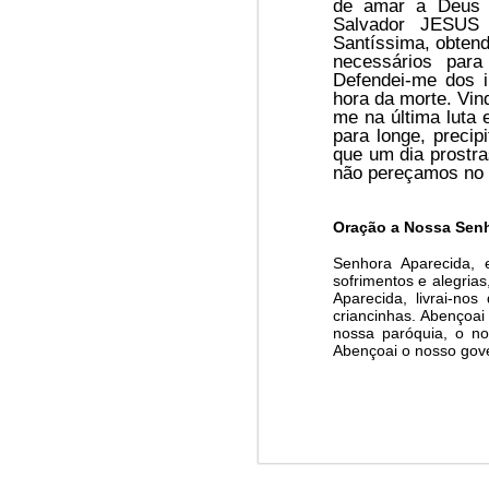
de amar a Deus 
Win-w
Salvad
or JESU
Jun/26: SALMO 6
Santíssima, obten
Neithe
necessários para
Gaza b
Defendei-me dos i
┼ NS do Monte Claro (Jasna Gora – Czestochowa)
Palest
hora da morte. Vind
me na última luta
Peace 
para longe, preci
Mai/26: SALMO 5
que um dia prostr
A
n insurance policy is hosted o
não pereçamos no 
Respect is the golden rule.
Quarterback. Aragawa.
— Washi
Oração a Nossa Sen
Pope Francis, we learned a lot from you. We miss you!
Senhora Aparecida,
sofrimentos e alegria
Abr/26: SALMO 4
Aparecida, livrai-no
criancinhas. Abençoai 
Respect is the golden rule.
nossa paróquia, o no
Abençoai o nosso gove
┼ NS dos Campos
Mar/26: SALMO 3
Respect is the golden rule.