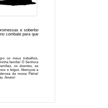
 promessas e soberbo
 no combate para que
ro os meus trabalhos,
minha família! Ó Senhora
amílias, os doentes, as
osos e leigos. Abençoai a
derosa da nossa Pátria!
ção. Amém!