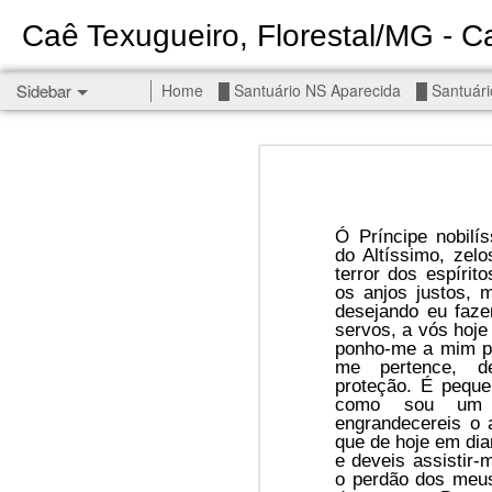
Caê Texugueiro, Florestal/MG - Ca
Sidebar
Home
█ Santuário NS Aparecida
█ Santuári
Permanent End To The Wars - Gaza, Iran and Lebanon.
Permanent En
Civilians, our friends.
█ S MIGUEL ARCANJO
Ó Príncipe nobilí
do Altíssimo, zel
terror dos espírit
█ NS APARECIDA
os anjos justos, m
Get r
desejando eu
faz
servos, a vós hoj
seems
█ S JUDAS TADEU
ponho-me a mim pr
me pertence, d
You st
┼ NS de Absam
proteção. É pequ
There 
como sou um m
engrandecereis o 
Jul/26: SALMO 7
que de hoje em dia
Sempe
e deveis assistir
Liberté
o perdão dos meus
┼ NS do Amparo