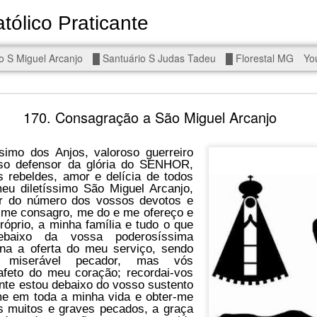
tólico Praticante
Devoto de Miguel Arcanjo, Noss
o S Miguel Arcanjo
█ Santuário S Judas Tadeu
█ Florestal MG
Yo
d To The Wars - Gaza, Iran and Lebanon.
170. Consagração a São Miguel Arcanjo
ssimo dos Anjos, valoroso guerreiro
oso defensor da glória do SENHOR,
os rebeldes, amor e delícia de todos
eu diletíssim
o São Miguel Arcanjo,
eal!
The butcher has been fooling you. He is ghosted by the wo
er do número dos vossos devotos e
e me consagro, me do e me ofereço e
 you are in the same boat. A new guy is coming.
óprio, a minha família e tudo o que
ebaixo da vossa poderosíssima
arted it, you end it.
ena
a oferta
do meu serviço, sendo
is a line you cannot cross — negotiation is the best option.
iserável pecador, mas vós
afeto do meu coração; recordai-vos
nte estou debaixo do vosso sustento
r Fi. Fair winds and following seas.
-me em toda a minha vida e obter-me
, égalité, fraternité.
 muitos e graves pecados, a graça