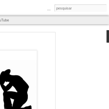
a Senhora e São Judas Tadeu
uTube
rld, and it