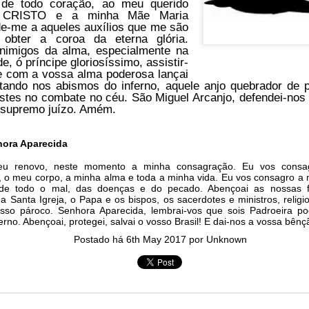
de todo coração, ao meu querido
in solutions to Gaza, Iran and Lebanon.
S CRISTO
e a minha Mãe Maria
de-me a aqueles auxílios que me são
r Iran nor Lebanon will be the next Gaza.
 obter a coroa da eterna glória.
elongs to Palestine, and it will not be a Vegas-ification.
nimigos da alma, especialmente na
ine belongs to Palestinians.
e, ó príncipe gloriosíssimo, assistir-
 e com a vossa alma poderosa lançai
and stability in the region.
pitando nos abismos do inferno, aquele anjo quebrador de
astes no combate no céu.
São Miguel Arcanjo,
defendei-nos
n the dark web.
supremo juízo. Amém.
ngton. Gush Dan.
hora Aparecida
 eu renovo, neste momento a minha consagração. Eu vos consag
s, o meu corpo, a minha alma e toda a minha vida. Eu vos consagro a 
s de todo o mal, das doenças e do pecado. Abençoai as nossas f
a Santa Igreja, o Papa e os bispos, os sacerdotes e ministros, religi
sso pároco. Senhora Aparecida, lembrai-vos que sois Padroeira po
rno. Abençoai, protegei, salvai o vosso Brasil! E dai-nos a vossa bên
Postado há
6th May 2017
por Unknown