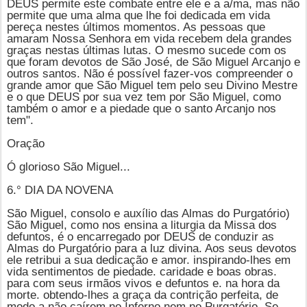
DEUS permite este combate entre ele e a a/ma, mas não
permite que uma alma que lhe foi dedicada em vida
pereça nestes últimos momentos. As pessoas que
amaram Nossa Senhora em vida recebem dela grandes
graças nestas últimas lutas. O mesmo sucede com os
que foram devotos de São José, de
São Miguel Arcanjo
e
outros santos. Não é possível fazer-vos compreender o
grande amor que São Miguel tem pelo seu Divino Mestre
e o que DEUS por sua vez tem por São Miguel, como
também o amor e a piedade que o santo Arcanjo nos
tem".
Oração
Ó glorioso São Miguel...
6.° DIA DA NOVENA
São Miguel, consolo e auxílio das Almas do Purgatório)
São Miguel
, como nos ensina a liturgia da Missa dos
defuntos, é o encarregado por DEUS de conduzir as
Almas do Purgatório para a luz divina. Aos seus devotos
ele retribui a sua dedicação e amor. inspirando-lhes em
vida sentimentos de piedade. caridade e boas obras.
para com seus irmãos vivos e defuntos e. na hora da
morte. obtendo-lhes a graça da contrição perfeita, de
modo a não caírem no Inferno nem no Purgatório. Se