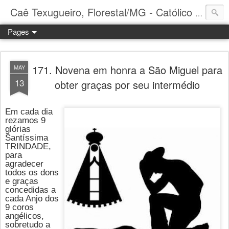
Caê Texugueiro, Florestal/MG - Católico Praticante
Pages
171. Novena em honra a São Miguel para
MAY
13
obter graças por seu intermédio
Em cada dia
rezamos 9
glórias
Santíssima
TRINDADE,
para
agradecer
todos os dons
e graças
concedidas a
cada Anjo dos
9 coros
angélicos,
sobretudo a