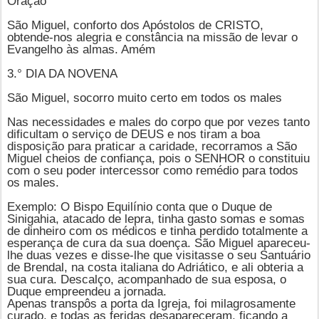
Oração
São Miguel, conforto dos Apóstolos de CRISTO,
obtende-nos alegria e constância na missão de levar o
Evangelho às almas. Amém
3.° DIA DA NOVENA
São Miguel, socorro muito certo em todos os males
Nas necessidades e males do corpo que por vezes tanto
dificultam o serviço de DEUS e nos tiram a boa
disposição para praticar a caridade, recorramos a São
Miguel cheios de confiança, pois o SENHOR o constituiu
com o seu poder intercessor como remédio para todos
os males.
Exemplo: O Bispo Equilínio conta que o Duque de
Sinigahia, atacado de lepra, tinha gasto somas e somas
de dinheiro com os médicos e tinha perdido totalmente a
esperança de cura da sua doença.
São Miguel
apareceu-
lhe duas vezes e disse-lhe que visitasse o seu Santuário
de Brendal, na costa italiana do Adriático, e ali obteria a
sua cura. Descalço, acompanhado de sua esposa, o
Duque empreendeu a jornada.
Apenas transpôs a porta da Igreja, foi milagrosamente
curado, e todas as feridas desapareceram, ficando a