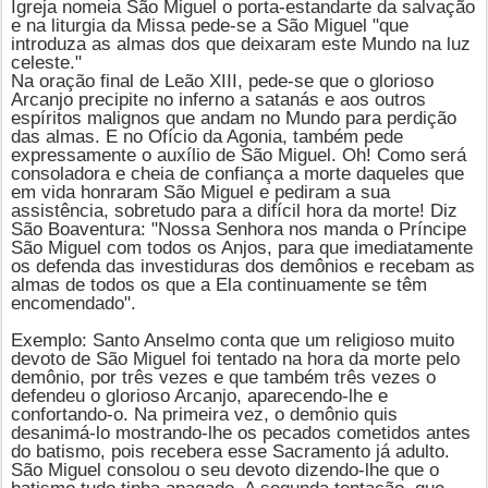
Igreja nomeia
São Miguel
o porta-estandarte da salvação
e na liturgia da Missa pede-se a São Miguel "que
introduza as almas dos que deixaram este Mundo na luz
celeste."
Na oração final de Leão XIII, pede-se que o glorioso
Arcanjo precipite no inferno a satanás e aos outros
espíritos malignos que andam no Mundo para perdição
das almas. E no Ofício da Agonia, também pede
expressamente o auxílio de São Miguel. Oh! Como será
consoladora e cheia de confiança a morte daqueles que
em vida honraram São Miguel e pediram a sua
assistência, sobretudo para a difícil hora da morte! Diz
São Boaventura: "Nossa Senhora nos manda o
Príncipe
São Miguel
com todos os Anjos, para que imediatamente
os defenda das investiduras dos demônios e recebam as
almas de todos os que a Ela continuamente se têm
encomendado".
Exemplo: Santo Anselmo conta que um religioso muito
devoto de São Miguel foi tentado na hora da morte pelo
demônio, por três vezes e que também três vezes o
defendeu o glorioso Arcanjo, aparecendo-lhe e
confortando-o. Na primeira vez, o demônio quis
desanimá-lo mostrando-lhe os pecados cometidos antes
do batismo, pois recebera esse Sacramento já adulto.
São Miguel consolou o seu devoto dizendo-lhe que o