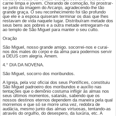
carne limpa e jovem. Chorando de comoção, foi prostrar-
se junto da imagem do Arcanjo, agradecendo-lhe tão
grande graça. O seu reconhecimento foi tão profundo
que ele e a esposa quiseram terminar os dias que lhes
restavam de vida naquele lugar. Distribuíram metade dos
seus bens aos pobres e a outra metade entregaram-na
ao templo de São Miguel para manter o seu culto.
Oração
São Miguel, nosso grande amigo. socorrei-nos e curai-
nos dos males do corpo e da alma para podermos servir
a DEUS com alegria. Amem.
4.° DIA DA NOVENA.
São Miguel, socorro dos moribundos.
A Igreja, pela voz oficiai dos seus Pontífices, constituiu
São Miguel
padroeiro dos moribundos e auxílio nas
tentações que o demônio costuma infligir às almas nos
seus últimos momentos, satanás, sabendo que os
nossos destinos eternos dependem da maneira pela qual
morremos e que só se morre uma vez, redobra de
audácia, mesmo junto das almas virtuosas, tentando-as
através do orgulho, do desespero, da luxúria, etc. A