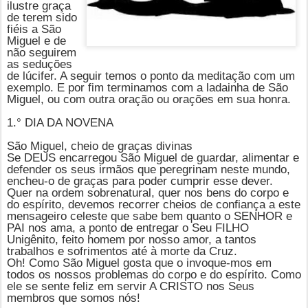
ilustre graça
de terem sido
fiéis a São
Miguel e de
não seguirem
as seduções
de lúcifer. A seguir temos o ponto da meditação com um
exemplo. E por fim terminamos com a ladainha de São
Miguel, ou com outra oração ou orações em sua honra.
1.° DIA DA NOVENA
São Miguel, cheio de graças divinas
Se DEUS encarregou São Miguel de guardar, alimentar e
defender os seus irmãos que peregrinam neste mundo,
encheu-o de graças para poder cumprir esse dever.
Quer na ordem sobrenatural, quer nos bens do corpo e
do espírito, devemos recorrer cheios de confiança a este
mensageiro celeste que sabe bem quanto o
SENHOR e
P
AI nos ama, a ponto de entregar o Seu FILHO
Unigênito, feito homem por nosso amor, a tantos
trabalhos e sofrimentos até à morte da Cruz.
Oh! Como São Miguel gosta que o invoque-mos em
todos os nossos problemas do corpo e do espírito. Como
ele se sente feliz em servir A CRISTO nos Seus
membros que somos nós!