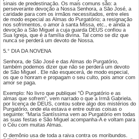
sinais de predestinação. Os mais comuns são: a
perseverante devoção a Nossa Senhora, a São José, a
caridade para com os irmãos necessitados, entre eles
de modo especial as Almas do Purgatório; a resignação
nos sofrimentos, o amor à santa Missa, etc., e ainda a
devoção a
São Miguel
a cuja guarda DEUS confiou a
Sua Igreja, que é a família divina. Tal como se diz que
nunca se perderá um devoto de Nossa.
5.° DIA DA NOVENA
Senhora, de São José e das Almas do Purgatório,
também podemos dizer que não se perderá um devoto
de
São Miguel
. Ele não esquecerá, de modo especial,
os que o honram e propagam o seu culto, pois amor com
amor se paga.
Exemplo: No livro que publiquei "Ó Purgatório e as
almas que sofrem", vem narrado o que a Irmã Gabriela.
por licença de DEUS, contou sobre algo dos mistérios do
Purgatório, onde ela estava e entre outras coisas o
seguinte: "Maria Santíssima vem ao Purgatório em todas
as suas festas e São Miguel acompanha-A e voltam para
o Céu com muitas Almas.
O demônio usa de toda a raiva contra os moribundos.