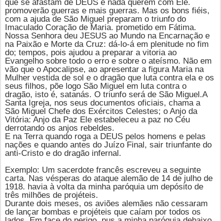
que se afastam de DEUS e nada querem com Ele.
promoverão guerras e mais guerras. Mas os bons fiéis,
com a ajuda de São Miguel preparam o triunfo do
Imaculado Coração de Maria. prometido em Fátima.
Nossa Senhora deu JESUS ao Mundo na Encarnação e
na Paixão e Morte da Cruz: dá-lo-á em plenitude no fim
do; tempos, pois ajudou a preparar a vitoria ao
Evangelho sobre todo o erro e sobre o ateísmo. Não em
vão que o Apocalipse, ao apresentar a figura Maria na
Mulher vestida de sol e o dragão que luta contra ela e os
seus filhos, põe logo
São Miguel
em luta contra o
dragão, isto é, satanás. O triunfo será de
São Miguel.
A
Santa Igreja, nos seus documentos oficiais, chama a
São Miguel Chefe dos Exércitos Celestes; o Anjo da
Vitória: Anjo da Paz Ele estabeleceu a paz no Céu
derrotando os anjos rebeldes.
E na Terra quando roga a DEUS pelos homens e pelas
nações e quando antes do Juízo Final, sair triunfante do
anti-Cristo e do dragão infernal.
Exemplo: Um sacerdote francês escreveu a seguinte
carta. Nas vésperas do ataque alemão de 14 de julho de
1918. havia à volta da minha paróquia um depósito de
três milhões de projéteis.
Durante dois meses, os aviões alemães não cessaram
de lançar bombas e projéteis que caíam por todos os
lados. Em face do perigo, pus a minha paróquia debaixo