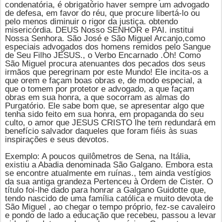
condenatória, é obrigatório haver sempre um advogado
de defesa, em favor do réu, que procure libertá-lo ou
pelo menos diminuir o rigor da justiça. obtendo
misericórdia. DEUS Nosso SENHOR e PAI. institui
Nossa Senhora. São José e
São Miguel Arcanjo,
como
especiais advogados dos homens remidos pelo Sangue
de Seu Filho JESUS., o Verbo Encarnado .Oh! Como
São Miguel procura atenuantes dos pecados dos seus
irmãos que peregrinam por este Mundo! Ele incita-os a
que orem e façam boas obras e, de modo especial, a
que o tomem por protetor e advogado, a que façam
obras em sua honra, a que socorram as almas do
Purgatório. Ele sabe bom que, se apresentar algo que
tenha sido feito em sua honra, em propaganda do seu
culto, o amor que JESUS CRISTO lhe tem redundará em
benefício salvador daqueles que foram fiéis às suas
inspirações e seus devotos.
Exemplo: A poucos quilômetros de Sena, na Itália,
existiu a Abadia denominada São Galgano. Embora esta
se encontre atualmente em ruínas., tem ainda vestígios
da sua antiga grandeza Pertenceu à Ordem de Cister. O
título foi-lhe dado para honrar a Galgano Guidotte que,
tendo nascido de uma família católica e muito devota de
São Miguel
, ao chegar o tempo próprio, fez-se cavaleiro
e pondo de lado a educação que recebeu, passou a levar