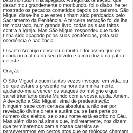
batismo tudo tinha apagado. A segunda tentação, que
desanimou grandemente o moribundo, foi o diabo lhe ter
mostrado os pecados cometidos depois do batismo.
São
Miguel
disse-lhe que estes tinham sido perdoados pelo
Sacramento da Penitência. A terceira tentação foi de lhe
ter mostrado, num grande livro, todas as suas faltas
contra a Igreja. Mas São Miguel respondeu que tudo
tinha sido apagado pelas suas penitências, pela sua
obediência e paciência.
Ó santo Arcanjo consolou-o muito e foi assim que ele
conduziu a alma do seu devoto e a introduziu na pátria
celeste.
Oração
Ó
São Miguel
a quem tantas vezes invoquei em vida, eu
sei que estareis presente na hora da minha morte,
ajudando-me a vencer os ataques do maligno e que
sairei triunfante deste Mundo com a vossa ajuda. Amém.
A devoção a São Miguel, sinal de predestinação
Ninguém sabe com certeza absoluta, a não ser por
revelação divina direta e autêntica, se fará parte do
número dos eleitos, se o seu nome está escrito no Céu.
Mas além disto há sinais que, indiretamente, nos dizem
que terminaremos bem a nossa carreira se
perseverarmos em certos atos que os teólogos chamam