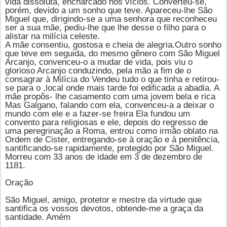
vida dissoluta, encharcado nos vícios. Converteu-se,
porém, devido a um sonho que teve. Apareceu-lhe São
Miguel que, dirigindo-se a uma senhora que reconheceu
ser a sua mãe, pediu-lhe que lhe desse o filho para o
alistar na milícia celeste.
A mãe consentiu, gostosa e cheia de alegria.Outro sonho
que teve em seguida, do mesmo gênero com
São Miguel
Arcanjo
, convenceu-o a mudar de vida, pois viu o
glorioso Arcanjo conduzindo, pela mão a fim de o
consagrar à Milícia do Vendeu tudo o que tinha e retirou-
se para o ,local onde mais tarde foi edificada a abadia. A
mãe propôs- lhe casamento com uma jovem bela e rica
Mas Galgano, falando com ela, convenceu-a a deixar o
mundo com ele e a fazer-se freira Ela fundou um
convento para religiosas e ele, depois do regresso de
uma peregrinação a Roma, entrou como irmão oblato na
Ordem de Cister, entregando-se à oração e à penitência,
santificando-se rapidamente, protegido por São Miguel.
Morreu com 33 anos de idade em 3 de dezembro de
1181.
Oração
São Miguel, amigo, protetor e mestre da virtude que
santifica os vossos devotos, obtende-me a graça da
santidade. Amém