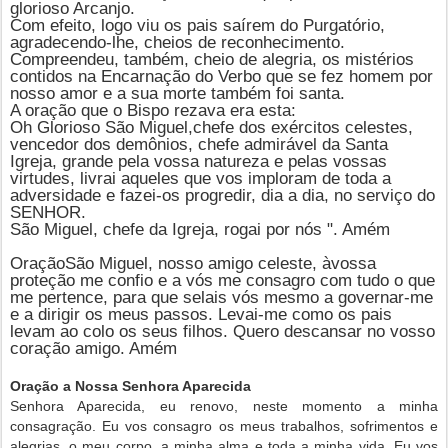
glorioso Arcanjo.
Com efeito, logo viu os pais saírem do Purgatório,
agradecendo-lhe, cheios de reconhecimento.
Compreendeu, também, cheio de alegria, os mistérios
contidos na Encarnação do Verbo que se fez homem por
nosso amor e a sua morte também foi santa.
A oração que o Bispo rezava era esta:
Oh Glorioso
São Miguel,
chefe dos exércitos celestes,
vencedor dos demônios, chefe admirável da Santa
Igreja, grande pela vossa natureza e pelas vossas
virtudes, livrai aqueles que vos imploram de toda a
adversidade e fazei-os progredir, dia a dia, no serviço do
SENHOR.
São Miguel, chefe da Igreja, rogai por nós ". Amém
Oração
São Miguel
, nosso amigo celeste,
à
vossa
proteção me confio e a vós me consagro com tudo o que
me pertence, para que selais vós mesmo a governar-me
e a dirigir os meus passos. Levai-me como os pais
levam ao colo os seus filhos. Quero descansar no vosso
coração amigo. Amém
Oração a Nossa Senhora Aparecida
Senhora Aparecida, eu renovo, neste momento a minha
consagração. Eu vos consagro os meus trabalhos, sofrimentos e
alegrias, o meu corpo, a minha alma e toda a minha vida. Eu vos