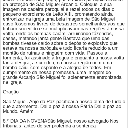
da proteção de
São Miguel Arcanjo
. Coloquei a sua
imagem na cadeira paroquial e rezei todos os dias o
pequeno exorcismo de Leão XIII, prometendo ainda
entronizar na igreja uma bela imagem de
São Miguel
caso fôssemos livres de desastres semelhantes aos que
tinham sucedido e se multiplicavam nas regiões à nossa
volta, onde as bombas caiam, arruinando fazendas,
casas, matando janta gente Bastava que uma das
bombas tivesse caído sobre o depósito explosivo que
estava na nossa paróquia e tudo ficaria reduzido a um
montão de ruínas e ninguém com vida. Passou a
tormenta, foi assinado a trégua e enquanto a nossa volta
tanta desgraça sucedeu, na nossa região nem uma
bomba caiu, com espanto e a alegria de todos. Em
cumprimento da nossa promessa.,uma imagem do
grande Arcanjo São Miguel foi solenemente entronizada
na igreja.
Oração
São Miguel. Anjo da Paz pacificai a nossa alma de tudo o
que a atormenta. Dai a paz à nossa Pátria Dai a paz ao
Mundo. Amém
8.° DIA DA NOVENA
São Miguel
, nosso advogado Nos
tribunais, antes de ser proferida a sentença