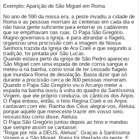
Exemplo: Aparição de São Miguel em Roma
No ano de 590 da nossa era, a peste invadiu a cidade de
Roma e as pessoas morriam às centenas em cada dia e
não havia gente suficiente para enterrar os cadáveres
que se empilhavam nas ruas. O Papa São Gregório
Magno governava a Igreja. e para abrandar o flagelo,
organizou uma procissão com a imagem de Nossa
Senhora trazida da Igreja de Ara Coeli e que segundo a
tradição, foi pintada por São Lucas.
Quando estava perto da igreja de São Pedro apareceu
São Miguel com uma espada de onde corria sangue e
meteu-a na bainha, como sinal de ter cessado flagelo
que inundara Roma de desolação. Basta dizer que só
durante a procissão cerca de 800 pessoas morreram.
Quando o Papa São Gregório viu o Arcanjo meter a
espada na bainha ouviu á volta do quadro da Santíssima
Virgem, que ele próprio conduzia, os cânticos dos Anjos.
O Papa entoou, então, o hino Regina Coeli e os Anjos
cantavam com ele: Rainha dos Céus alegrai-vos, Aleluia,
porque aquele que mereceste trazer em vosso seio,
ressuscitou como disse, Aleluia.
O Papa São Gregório juntou depois ao hino e mandou
que sempre assim se cantasse:
"Rogai por nós a DEUS, Aleluia". Graças à Santíssima
Virgem e a São Miguel, Roma foi libertada da peste. E