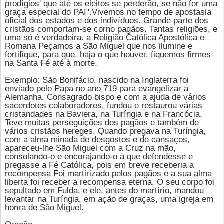
prodígios' que até os eleitos se perderão, se não for uma
graça especial do PAI".Vivemos no tempo de apostasia
oficial dos estados e dos indivíduos. Grande parte dos
cristãos comportam-se corno pagãos. Tantas religiões, e
uma só é verdadeira. a Religião Católica Apostólica e
Romana Peçamos
a São Miguel
que nos ilumine e
fortifique, para que. haja o que houver, fiquemos firmes
na Santa Fé até à morte.
Exemplo: São Bonifácio. nascido na Inglaterra foi
enviado pelo Papa no ano 719 para evangelizar a
Alemanha. Consagrado bispo e com a ajuda de vários
sacerdotes colaboradores, fundou e restaurou várias
cristandades na Baviera, na Turíngia e na Francócia.
Teve muitas perseguições dos pagãos e também de
vários cristãos hereges. Quando pregava na Turíngia,
com a alma minada de desgostos e de cansaços,
apareceu-lhe
São Miguel
com a Cruz na mão,
consolando-o e encorajando-o a que defendesse e
pregasse a Fé Católica, pois em breve receberia a
recompensa Foi martirizado pelos pagãos e a sua alma
liberta foi receber a recompensa eterna. O seu corpo foi
sepultado em Fulda, e ele, antes do martírio, mandou
levantar na Turíngia, em ação de graças, uma igreja em
honra de São Miguel.