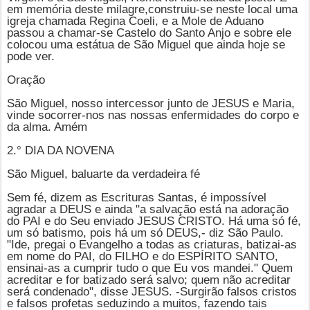
em memória deste milagre,construiu-se neste local uma
igreja chamada Regina Coeli, e a Mole de Aduano
passou a chamar-se Castelo do Santo Anjo e sobre ele
colocou uma estátua de São Miguel que ainda hoje se
pode ver.
Oração
São Miguel, nosso intercessor junto de JESUS e Maria,
vinde socorrer-nos nas nossas enfermidades do corpo e
da alma. Amém
2.° DIA DA NOVENA
São Miguel, baluarte da verdadeira fé
Sem fé, dizem as Escrituras Santas, é impossível
agradar a DEUS e ainda "a salvação está na adoração
do PAI e do Seu enviado JESUS CRISTO. Há uma só fé,
um só batismo, pois há um só DEUS,- diz São Paulo.
"Ide, pregai o Evangelho a todas as criaturas, batizai-as
em nome do PAI, do FILHO e d
o ESPÍRITO SANTO,
ensinai-as a cumprir tudo o que Eu vos mandei." Quem
acreditar e for batizado será salvo; quem não acreditar
será condenado", disse JESUS. -Surgirão falsos cristos
e falsos profetas seduzindo a muitos, fazendo tais