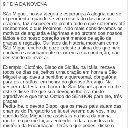
9." DIA DA NOVENA
São Miguel, nossa alegria e esperança A alegria que se
experimenta, quando se vê o resultado das nossas
orações, faz esquecer de pronto tudo o que sofremos até
recebermos o que Pedimos. Não mais consideramos os
motivos de angústia e lágrimas e só brotam dos nossos
lábios e do nosso coração sentimentos de ação de
graças e regozijo. Os fatos da história mostram como
São Miguel
enche de gozo celeste a alma dos que nele
confiam e assiduamente recorrem à sua proteção, não
desistindo de invocar.
Exemplo: Clotônio, Bispo da Sicília, na Itália, rezava
todos os dias de joelhos urna oração em honra a São
Miguel e aplicava a penitência quaresmal, obrigatória
para os cristãos, em honra do glorioso Arcanjo. Na
véspera da festa em honra de
São Miguel
apareceu-lhe
este e disse-lhe que sua devoção lhe era muito
agradável e que tinha Obtido do SENHOR para ele, três
graças.
Pediu-lhe, o devoto Bispo: que os meus pais saiam das
chamas do Purgatório se lá estiverem; que vós, meu
querido São Miguel me assistais na hora da minha
morte, e que me façais entender toda a grandeza do
mistério da Encarnação. Terás o que pedes, disse o