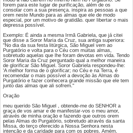
forem para este lugar de purificação, além de os
consolar com a sua presença. inspira as pessoas a que
orem neste Mundo para as almas que ele de modo
especial, por um motivo de gratidão. quer libertar o mais
depressa possível.
Exemplo: É ainda a mesma Irmã Gabriela, que já citei
que disse a Soror Maria da Cruz, sua antiga superiora:
"No dia da sua festa litürgica, São Miguel vem ao
Purgatório e volta para o Céu com muitas almas,
sobretudo aquelas que lhe foram devotas em vida. Tendo
Soror Maria da Cruz perguntado qual a melhor maneira
de glorificar
São Miguel
. Soror Gabriela respondeu-lhe:
'A melhor forma de o glorificar; no Céu e na Terra, é
recomendar o mais possível a devoção às Almas do
Purgatório e fazer conhecera grande missão que ele tem
junto das almas que ali sofrem."
Oração
meu querido
São Miguel
, obtende-me do SENHOR a
graça de vos amar e de manifestar-vos o meu amor,
através de minha oração e fazendo que outros orem
pelas Almas do Purgatório, sobretudo através da santa
Missa, do terço oferecido a Nossa Senhora nesta
intenção e da caridade para com os pobres. Amém.