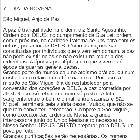
7.° DIA DA NOVENA
São Miguel, Anjo da Paz
A paz é tranqüilidade na ordem, diz Santo Agostinho.
Ordem com DEUS, no cumprimento da Sua Lei, ordem
com o próximo, na caridade fraterna de uns para com os
outros, por amor de DEUS. Como as nações são
constituídas por indivíduos que vivem em comum, a paz
não pode existir nelas se não existir na maioria dos
indivíduos. A época apocalíptica em que vivemos é
época de guerras generalizadas.
Grande parte do mundo caiu no ateísmo prático, ou num
cristianismo relaxado na fé e na moral. Por isso, a
missão de
São Miguel
é a de restabelecer pela
conversão dos corações a DEUS, a paz prometida por
JESUS num só rebanho e num só pastor. A luta
sangrenta entre o bem e o mal, entre satanás e São
Miguel, terminará pela vitória deste. Muitos, que não se
queiram converter, perecerão. Compete a São Miguel,
como executor das ordens de Mana, a grande
intercessora junto do Único Medianeiro necessário,
Nosso Senhor
JESUS CRISTO
preparar para DEUS um
povo perfeito.
Grandes purificações serão necessárias. Os homens