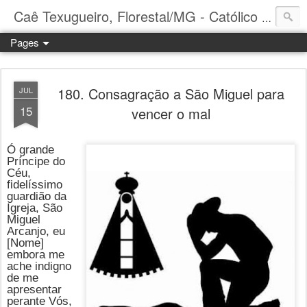
Caê Texugueiro, Florestal/MG - Católico Praticante
Pages
180. Consagração a São Miguel para
JUL
15
vencer o mal
Ó grande
Príncipe do
Céu,
fidelíssimo
guardião da
Igreja, São
Miguel
Arcanjo, eu
[Nome]
embora me
ache indigno
de me
apresentar
perante Vós,