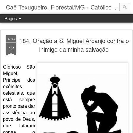
Caê Texugueiro, Florestal/MG - Católico Praticante
Pages
184. Oração a S. Miguel Arcanjo contra o
AUG
12
inimigo da minha salvação
Glorioso
São
Miguel
,
Príncipe dos
exércitos
celestiais, que
está sempre
pronto para dar
assistência ao
povo
de Deus,
que lutaram
contra o