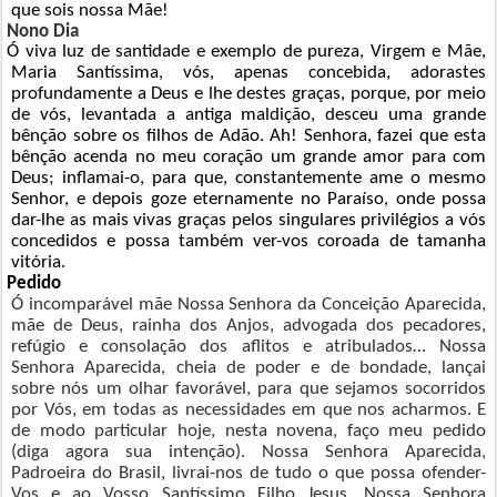
que sois nossa Mãe!
Nono Dia
Ó viva luz de santidade e exemplo de pureza, Virgem e Mãe,
Maria Santíssima, vós, apenas concebida, adorastes
profundamente a Deus e lhe destes graças, porque, por meio
de vós, levantada a antiga maldição, desceu uma grande
bênção sobre os filhos de Adão. Ah! Senhora, fazei que esta
bênção acenda no meu coração um grande amor para com
Deus; inflamai-o, para que, constantemente ame o mesmo
Senhor, e depois goze eternamente no Paraíso, onde possa
dar-lhe as mais vivas graças pelos singulares privilégios a vós
concedidos e possa também ver-vos coroada de tamanha
vitória.
Pedido
Ó incomparável mãe Nossa Senhora da Conceição Aparecida,
mãe de Deus, rainha dos Anjos, advogada dos pecadores,
refúgio e consolação dos aflitos e atribulados… Nossa
Senhora Aparecida, cheia de poder e de bondade, lançai
sobre nós um olhar favorável, para que sejamos socorridos
por Vós, em todas as necessidades em que nos acharmos. E
de modo particular hoje, nesta novena, faço meu pedido
(diga agora sua intenção).
Nossa Senhora Aparecida,
Padroeira do Brasil, livrai-nos de tudo o que possa ofender-
Vos e ao Vosso Santíssimo Filho Jesus. Nossa Senhora