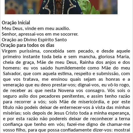
Oração Inicial
Meu Deus, vinde em meu auxílio.
Senhor, apressai-vos em me socorrer.
Oração ao Divino Espírito Santo
Oração para todos os dias
Virgem puríssima, concebida sem pecado, e desde aquele
primeiro instante toda bela e sem mancha, gloriosa Maria,
cheia de graça, Mãe de meu Deus, Rainha dos anjos e dos
homens: eu vos saúdo humildemente como Mãe do meu
Salvador, que com aquela estima, respeito e submissão, com
que vos tratava, me ensinou quais sejam as honras e a
veneração que eu devo prestar-vos; dignai-vos, eu vô-lo rogo,
de receber as que nesta Novena vos consagro. Vós sois o
seguro asilo dos pecadores penitentes, e assim tenho razão
para recorrer a vós; sois Mãe de misericórdia, e por este
título não podeis deixar de enternecer-vos à vista das minhas
misérias; sois depois de Jesus Cristo toda a minha esperança,
e por esta razão não podereis deixar de reconhecer a terna
confiança que tenho em vós; fazei-me digno de chamar-me
vosso filho, para que possa confiadamente dizer-vos: mostrai