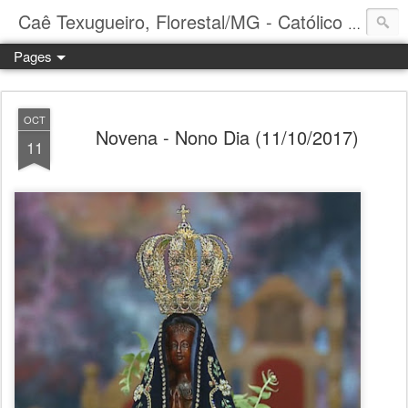
Caê Texugueiro, Florestal/MG - Católico Praticante
Pages
OCT
Novena - Nono Dia (11/10/2017)
11