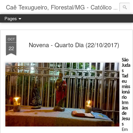
Caê Texugueiro, Florestal/MG - Católico Praticante
Pages
OCT
Novena - Quarto Dia (22/10/2017)
22
São
Juda
s
Tad
eu
miss
ioná
rio
Irm
ãos
de
Jesu
s
Em