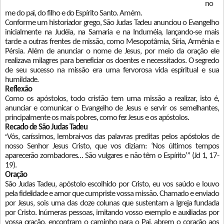
no
me do pai, do filho e do Espírito Santo. Amém.
Conforme um historiador grego, São Judas Tadeu anunciou o Evangelho
inicialmente na Judéia, na Samaria e na Induméia, lançando-se mais
tarde a outras frentes de missão, como Mesopotâmia, Síria, Armênia e
Pérsia. Além de anunciar o nome de Jesus, por meio da oração ele
realizava milagres para beneficiar os doentes e necessitados. O segredo
de seu sucesso na missão era uma fervorosa vida espiritual e sua
humildade.
Reflexão
Como os apóstolos, todo cristão tem uma missão a realizar, isto é,
anunciar e comunicar o Evangelho de Jesus e servir os semelhantes,
principalmente os mais pobres, como fez Jesus e os apóstolos.
Recado de São Judas Tadeu
“
Vós, caríssimos, lembrai-vos das palavras preditas pelos apóstolos de
nosso Senhor Jesus Cristo, que vos diziam: ‘Nos últimos tempos
aparecerão zombadores… São vulgares e não têm o Espírito’” (Jd 1, 17-
19).
Oração
São Judas Tadeu, apóstolo escolhido por Cristo, eu vos saúdo e louvo
pela fidelidade e amor que cumpriste vossa missão. Chamado e enviado
por Jesus, sois uma das doze colunas que sustentam a Igreja fundada
por Cristo. Inúmeras pessoas, imitando vosso exemplo e auxiliadas por
vossa oração, encontram o caminho para o Pai, abrem o coração aos