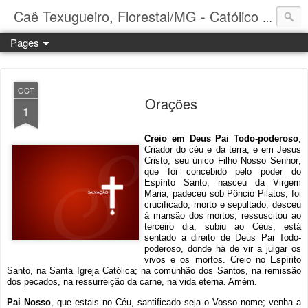
Caê Texugueiro, Florestal/MG - Católico Praticante
Pages
OCT
Orações
1
Creio em Deus Pai Todo-poderoso
,
Criador do céu e da terra; e em Jesus
Cristo, seu único Filho Nosso Senhor;
que foi concebido pelo poder do
Espírito Santo; nasceu da Virgem
Maria, padeceu sob Pôncio Pilatos, foi
crucificado, morto e sepultado; desceu
à mansão dos mortos; ressuscitou ao
terceiro dia; subiu ao Céus; está
sentado a direito de Deus Pai Todo-
poderoso, donde há de vir a julgar os
vivos e os mortos. Creio no Espírito
Santo, na Santa Igreja Católica; na comunhão dos Santos, na remissão
dos pecados, na ressurreição da carne, na vida eterna. Amém.
Pai Nosso
, que estais no Céu, santificado seja o Vosso nome; venha a