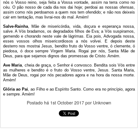
nós o Vosso reino, seja feita a Vossa vontade, assim na terra como no
céu. O pão nosso de cada dia nos dai hoje; perdoai as nossas ofensas,
assim como nós perdoamos a quem nos tem ofendido; e não nos deixeis
cair em tentação, mas livrai-nos do mal. Amém!
Salve-Rainha
, Mãe de misericórdia, vida, doçura e esperança nossa,
salve. A Vós bradamos, os degradados filhos de Eva; a Vós suspiramos,
gemendo e chorando neste vale de lágrimas. Eia pois, Advogada nossa,
esses vossos olhos misericordiosos a nós volvei. E depois deste
desterro nos mostrai Jesus, bendito fruto do Vosso ventre, ó clemente, ó
piedosa, ó doce sempre Virgem Maria. Rogai por nós, Santa Mãe de
Deus, para que sejamos dignos das promessas de Cristo. Amém.
Ave Maria
, cheia de graça, o Senhor é convosco. Bendita sois Vós entre
as mulheres e bendito é o fruto do Vosso ventre, Jesus. Santa Maria,
Mãe de Deus, rogai por nós pecadores agora e na hora da nossa morte.
Amém!
Glória ao Pai
, ao Filho e ao Espírito Santo. Como era no princípio, agora
e sempre. Amém!
Postado há
1st October 2017
por Unknown