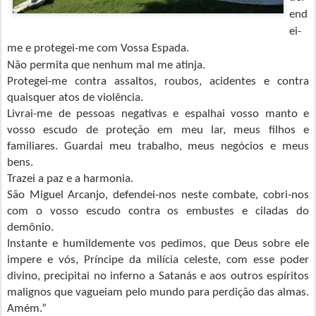
end
ei-
me e protegei-me com Vossa Espada.
Não permita que nenhum mal me atinja.
Protegei-me contra assaltos, roubos, acidentes e contra
quaisquer atos de violência.
Livrai-me de pessoas negativas e espalhai vosso manto e
vosso escudo de proteção em meu lar, meus filhos e
familiares. Guardai meu trabalho, meus negócios e meus
bens.
Trazei a paz e a harmonia.
São Miguel Arcanjo, defendei-nos neste combate, cobri-nos
com o vosso escudo contra os embustes e ciladas do
demônio.
Instante e humildemente vos pedimos, que Deus sobre ele
impere e vós, Príncipe da milícia celeste, com esse poder
divino, precipitai no inferno a Satanás e aos outros espíritos
malignos que vagueiam pelo mundo para perdição das almas.
Amém.”