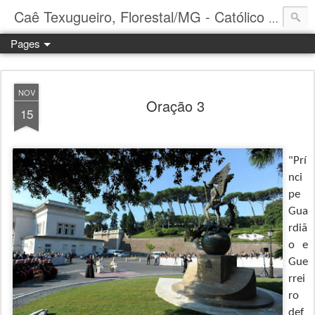
Caê Texugueiro, Florestal/MG - Católico Praticante
Pages
NOV
Oração 3
15
"
Prí
nci
pe
Gua
rdiã
o e
Gue
rrei
ro
def