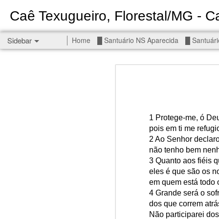
Caê Texugueiro, Florestal/MG - Ca
Sidebar
Home
█ Santuário NS Aparecida
█ Santuári
Permanent End To The Wars - Gaza, Iran and Lebanon.
Permanent En
Civilians, our friends.
█ S MIGUEL ARCANJO
1 Protege-me, ó De
█ NS APARECIDA
pois em ti me refugi
Get r
2 Ao Senhor declaro
seems
█ S JUDAS TADEU
não tenho bem nenh
3 Quanto aos fiéis q
You st
┼ NS de Absam
eles é que são os n
There 
em quem está todo 
Jul/26: SALMO 7
4 Grande será o sof
Sempe
dos que correm atrá
Liberté
┼ NS do Amparo
Não participarei dos