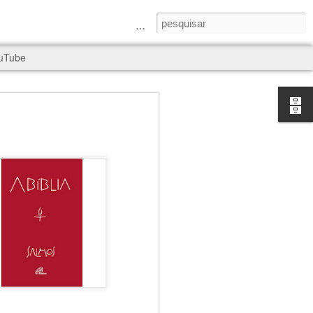
a Senhora e São Judas Tadeu
uTube
rld, and it