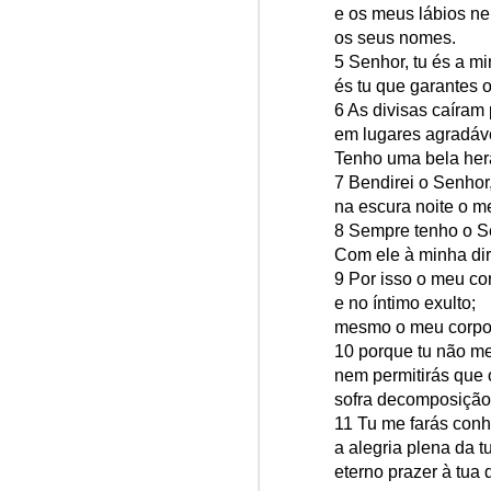
e os meus lábios n
Win-w
Jun/26: SALMO 6
os seus nomes.
Neithe
5 Senhor, tu és a m
Gaza b
┼ NS do Monte Claro (Jasna Gora – Czestochowa)
és tu que garantes o
Palest
6 As divisas caíram
Peace 
em lugares agradáv
Mai/26: SALMO 5
Tenho uma bela her
A
n insurance policy is hosted o
7 Bendirei o Senhor
Respect is the golden rule.
Quarterback. Aragawa.
— Washi
na escura noite o m
8 Sempre tenho o S
Pope Francis, we learned a lot from you. We miss you!
Com ele à minha dir
9 Por isso o meu co
Abr/26: SALMO 4
e no íntimo exulto;
mesmo o meu corpo 
Respect is the golden rule.
10 porque tu não m
nem permitirás que 
┼ NS dos Campos
sofra decomposição
11 Tu me farás conh
Mar/26: SALMO 3
a alegria plena da t
eterno prazer à tua d
Respect is the golden rule.