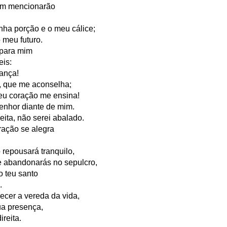
em mencionarão
in solutions to Gaza, Iran and Lebanon.
r Iran nor Lebanon will be the next Gaza.
inha porção e o meu cálice;
elongs to Palestine, and it will not be a Vegas-ification.
 meu futuro.
ine belongs to Palestinians.
 para mim
and stability in the region.
eis:
ança!
n the dark web.
, que me aconselha;
ngton. Gush Dan.
eu coração me ensina!
enhor diante de mim.
eita, não serei abalado.
ração se alegra
repousará tranquilo,
e abandonarás no sepulcro,
o teu santo
.
ecer a vereda da vida,
ua presença,
ireita.