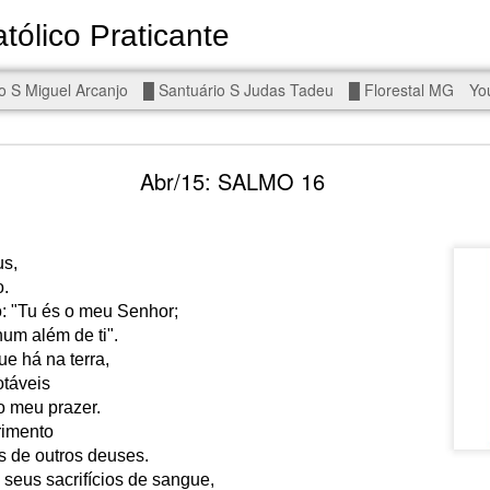
tólico Praticante
Devoto de Miguel Arcanjo, Noss
o S Miguel Arcanjo
█ Santuário S Judas Tadeu
█ Florestal MG
Yo
d To The Wars - Gaza, Iran and Lebanon.
Abr/15: SALMO 16
us,
o.
eal!
The butcher has been fooling you. He is ghosted by the wo
: "Tu és o meu Senhor;
 you are in the same boat. A new guy is coming.
um além de ti".
ue há na terra,
arted it, you end it.
otáveis
is a line you cannot cross — negotiation is the best option.
o meu prazer.
rimento
r Fi. Fair winds and following seas.
s de outros deuses.
, égalité, fraternité.
 seus sacrifícios de sangue,