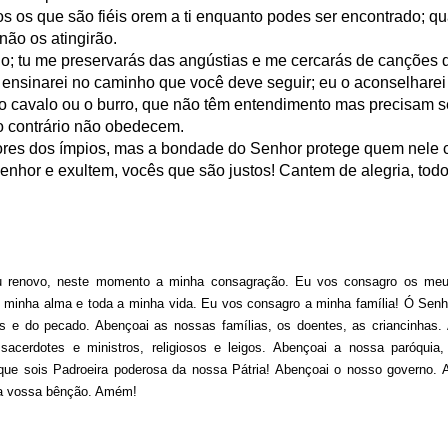
os os que são fiéis orem a ti enquanto podes ser encontrado; 
in solutions to Gaza, Iran and Lebanon.
não os atingirão.
r Iran nor Lebanon will be the next Gaza.
o; tu me preservarás das angústias e me cercarás de canções 
elongs to Palestine, and it will not be a Vegas-ification.
 o ensinarei no caminho que você deve seguir; eu o aconselharei
ine belongs to Palestinians.
 cavalo ou o burro, que não têm entendimento mas precisam s
and stability in the region.
so contrário não obedecem.
n the dark web.
ores dos ímpios, mas a bondade do Senhor protege quem nele c
ngton. Gush Dan.
nhor e exultem, vocês que são justos! Cantem de alegria, tod
u renovo, neste momento a minha consagração. Eu vos consagro os meus
a minha alma e toda a minha vida. Eu vos consagro a minha família! Ó Senho
s e do pecado. Abençoai as nossas famílias, os doentes, as criancinhas. 
acerdotes e ministros, religiosos e leigos. Abençoai a nossa paróquia
que sois Padroeira poderosa da nossa Pátria! Abençoai o nosso governo. Ab
s a vossa bênção. Amém!