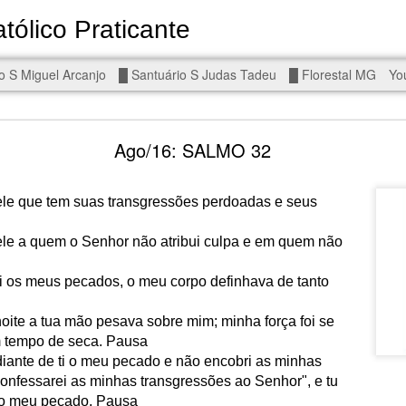
tólico Praticante
Devoto de Miguel Arcanjo, Noss
o S Miguel Arcanjo
█ Santuário S Judas Tadeu
█ Florestal MG
Yo
d To The Wars - Gaza, Iran and Lebanon.
Ago/16: SALMO 32
ele que tem suas transgressões perdoadas e seus
ele a quem o Senhor não atribui culpa e em quem não
eal!
The butcher has been fooling you. He is ghosted by the wo
 you are in the same boat. A new guy is coming.
 os meus pecados, o meu corpo definhava de tanto
arted it, you end it.
noite a tua mão pesava sobre mim; minha força foi se
is a line you cannot cross — negotiation is the best option.
 tempo de seca. Pausa
iante de ti o meu pecado e não encobri as minhas
r Fi. Fair winds and following seas.
Confessarei as minhas transgressões ao Senhor", e tu
, égalité, fraternité.
do meu pecado. Pausa