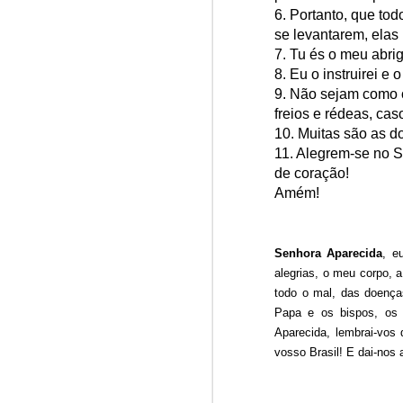
6.
Portanto, que tod
Win-w
Jun/26: SALMO 6
se levantarem, elas 
Neithe
7.
Tu és o meu abrig
Gaza b
┼ NS do Monte Claro (Jasna Gora – Czestochowa)
8.
Eu o instruirei e
Palest
9.
Não sejam como o
Peace 
Mai/26: SALMO 5
freios e rédeas, ca
A
n insurance policy is hosted o
10.
Muitas são as d
Respect is the golden rule.
Quarterback. Aragawa.
— Washi
11.
Alegrem-se no Se
de coração!
Pope Francis, we learned a lot from you. We miss you!
Amém!
Abr/26: SALMO 4
Senhora Aparecida
, e
Respect is the golden rule.
alegrias, o meu corpo, 
todo o mal, das doença
┼ NS dos Campos
Papa e os bispos, os s
Aparecida, lembrai-vos 
vosso Brasil! E dai-no
Mar/26: SALMO 3
Respect is the golden rule.