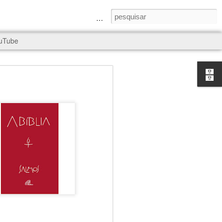
a Senhora e São Judas Tadeu
uTube
rld, and it