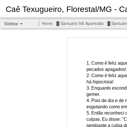
Caê Texugueiro, Florestal/MG - Ca
Sidebar
Home
█ Santuário NS Aparecida
█ Santuári
Permanent End To The Wars - Gaza, Iran and Lebanon.
Permanent En
Civilians, our friends.
█ S MIGUEL ARCANJO
1.
Como é feliz aqu
pecados apagados!
█ NS APARECIDA
2.
Como é feliz aqu
Get r
há hipocrisia!
seems
█ S JUDAS TADEU
3.
Enquanto escondi
gemer.
You st
┼ NS de Absam
4.
Pois de dia e de 
There 
esgotando como em
Jul/26: SALMO 7
5.
Então reconheci d
Sempe
culpas. Eu disse: "
Liberté
┼ NS do Amparo
perdoaste a culpa 