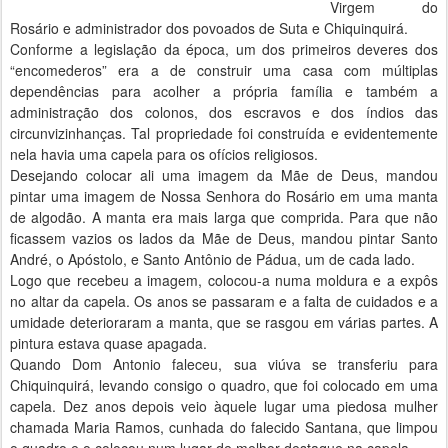
Virgem do
Rosário e administrador dos povoados de Suta e Chiquinquirá.
Conforme a legislação da época, um dos primeiros deveres dos
“encomederos” era a de construir uma casa com múltiplas
dependências para acolher a própria família e também a
administração dos colonos, dos escravos e dos índios das
circunvizinhanças. Tal propriedade foi construída e evidentemente
nela havia uma capela para os ofícios religiosos.
Desejando colocar ali uma imagem da Mãe de Deus, mandou
pintar uma imagem de Nossa Senhora do Rosário em uma manta
de algodão. A manta era mais larga que comprida. Para que não
ficassem vazios os lados da Mãe de Deus, mandou pintar Santo
André, o Apóstolo, e Santo Antônio de Pádua, um de cada lado.
Logo que recebeu a imagem, colocou-a numa moldura e a expôs
no altar da capela. Os anos se passaram e a falta de cuidados e a
umidade deterioraram a manta, que se rasgou em várias partes. A
pintura estava quase apagada.
Quando Dom Antonio faleceu, sua viúva se transferiu para
Chiquinquirá, levando consigo o quadro, que foi colocado em uma
capela. Dez anos depois veio àquele lugar uma piedosa mulher
chamada Maria Ramos, cunhada do falecido Santana, que limpou