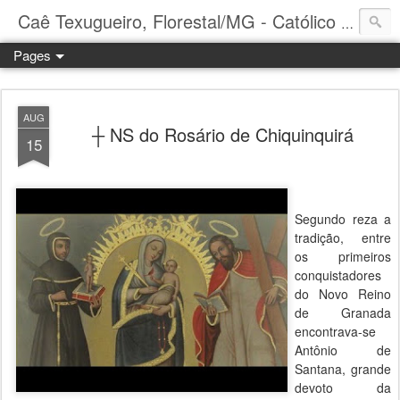
Caê Texugueiro, Florestal/MG - Católico Praticante
Pages
AUG
┼ NS do Rosário de Chiquinquirá
15
Segundo reza a
tradição, entre
os primeiros
conquistadores
do Novo Reino
de Granada
encontrava-se
Antônio de
Santana, grande
devoto da