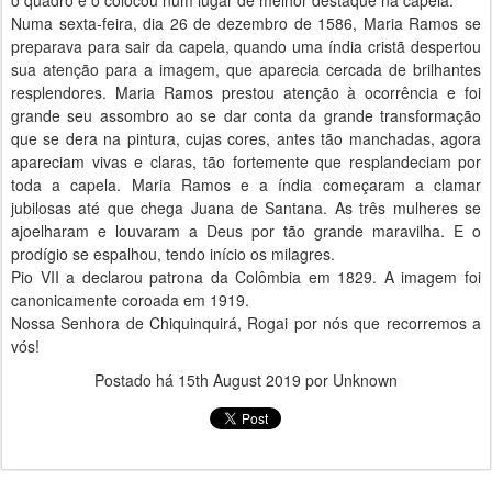
o quadro e o colocou num lugar de melhor destaque na capela.
Numa sexta-feira, dia 26 de dezembro de 1586, Maria Ramos se
preparava para sair da capela, quando uma índia cristã despertou
sua atenção para a imagem, que aparecia cercada de brilhantes
resplendores. Maria Ramos prestou atenção à ocorrência e foi
grande seu assombro ao se dar conta da grande transformação
que se dera na pintura, cujas cores, antes tão manchadas, agora
apareciam vivas e claras, tão fortemente que resplandeciam por
toda a capela. Maria Ramos e a índia começaram a clamar
jubilosas até que chega Juana de Santana. As três mulheres se
ajoelharam e louvaram a Deus por tão grande maravilha. E o
prodígio se espalhou, tendo início os milagres.
Pio VII a declarou patrona da Colômbia em 1829. A imagem foi
canonicamente coroada em 1919.
Nossa Senhora de Chiquinquirá, Rogai por nós que recorremos a
vós!
Postado há
15th August 2019
por Unknown