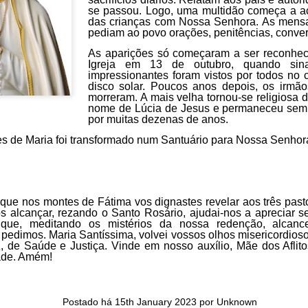
se passou. Logo, uma multidão começa a a
in solutions to Gaza, Iran and Lebanon.
das crianças com Nossa Senhora. As mensa
r Iran nor Lebanon will be the next Gaza.
pediam ao povo orações, penitências, conver
elongs to Palestine, and it will not be a Vegas-ification.
As aparições só começaram a ser reconheci
ine belongs to Palestinians.
Igreja em 13 de outubro, quando sinai
and stability in the region.
impressionantes foram vistos por todos no 
disco solar. Poucos anos depois, os irmão
morreram. A mais velha tornou-se religiosa 
n the dark web.
nome de Lúcia de Jesus e permaneceu sem
ngton. Gush Dan.
por muitas dezenas de anos.
es de Maria foi transformado num Santuário para Nossa Senhor
que nos montes de Fátima vos dignastes revelar aos três past
 alcançar, rezando o Santo Rosário, ajudai-nos a apreciar s
 que, meditando os mistérios da nossa redenção, alcan
 pedimos. Maria Santíssima, volvei vossos olhos misericordios
, de Saúde e Justiça. Vinde em nosso auxílio, Mãe dos Aflito
ade. Amém!
Postado há
15th January 2023
por Unknown