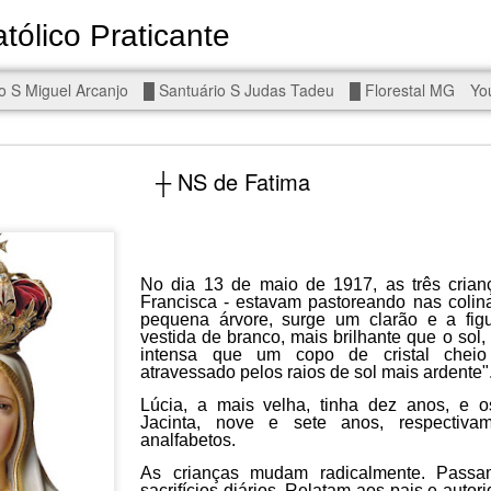
tólico Praticante
Devoto de Miguel Arcanjo, Noss
o S Miguel Arcanjo
█ Santuário S Judas Tadeu
█ Florestal MG
Yo
d To The Wars - Gaza, Iran and Lebanon.
┼ NS de Fatima
No dia 13 de maio de 1917, as três crianç
Francisca - estavam pastoreando nas coli
eal!
The butcher has been fooling you. He is ghosted by the wo
pequena árvore, surge um clarão e a fi
 you are in the same boat. A new guy is coming.
vestida de branco, mais brilhante que o sol,
intensa que um copo de cristal cheio 
arted it, you end it.
atravessado pelos raios de sol mais ardente"
is a line you cannot cross — negotiation is the best option.
Lúcia, a mais velha, tinha dez anos, e o
Jacinta, nove e sete anos, respectiva
analfabetos.
r Fi. Fair winds and following seas.
, égalité, fraternité.
As crianças mudam radicalmente. Passa
sacrifícios diários. Relatam aos pais e autor