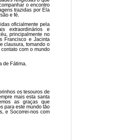
companhar o encontro
gens trazidas por Ela
são e fé.
das oficialmente pela
s extraordinários e
céu, principalmente no
s Francisco e Jacinta
de clausura, tomando o
 contato com o mundo
a de Fátima.
orinhos os tesouros de
empre mais esta santa
cemos as graças que
os para este mundo tão
s, e Socorrei-nos com