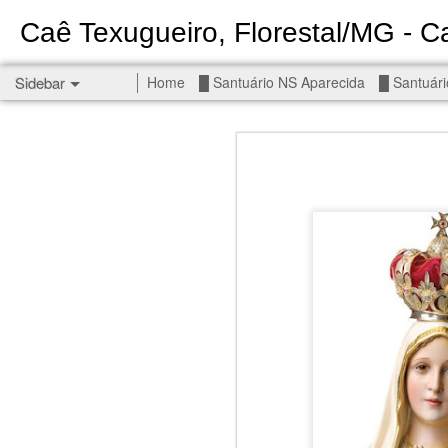
Caê Texugueiro, Florestal/MG - Ca
Sidebar
Home
█ Santuário NS Aparecida
█ Santuári
Permanent End To The Wars - Gaza, Iran and Lebanon.
Permanent En
Civilians, our friends.
█ S MIGUEL ARCANJO
█ NS APARECIDA
Get r
seems
█ S JUDAS TADEU
You st
┼ NS de Absam
There 
Jul/26: SALMO 7
Sempe
Liberté
┼ NS do Amparo