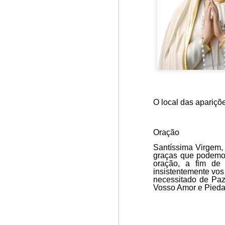
Win-w
Jun/26: SALMO 6
Neithe
Gaza b
┼ NS do Monte Claro (Jasna Gora – Czestochowa)
Palest
Peace 
Mai/26: SALMO 5
A
n insurance policy is hosted o
Respect is the golden rule.
Quarterback. Aragawa.
— Washi
O local das apariçõ
Pope Francis, we learned a lot from you. We miss you!
Abr/26: SALMO 4
Oração
Santíssima Virgem, 
Respect is the golden rule.
graças que podemos
oração, a fim de
insistentemente vos
┼ NS dos Campos
necessitado de Paz
Vosso Amor e Pied
Mar/26: SALMO 3
Respect is the golden rule.